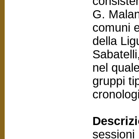
consiste
G. Maland
comuni e 
della Li
Sabatelli
nel quale
gruppi ti
cronologi
Descriz
sessioni