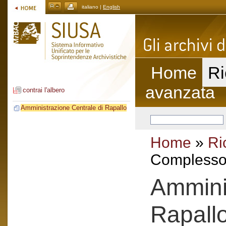
italiano |
English
Home
Ri
avanzata
contrai l'albero
Amministrazione Centrale di Rapallo
Home
»
Ri
Complesso 
Amminis
Rapall