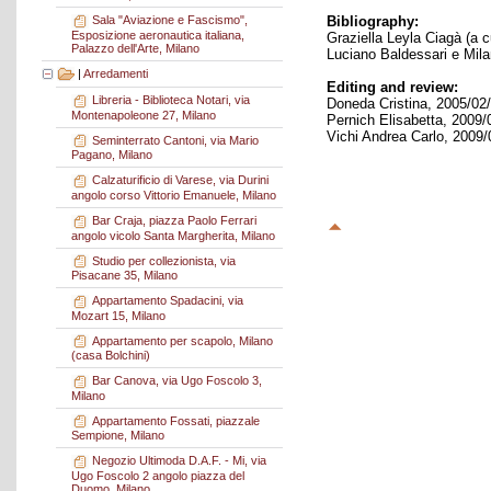
Bibliography:
Sala "Aviazione e Fascismo",
Esposizione aeronautica italiana,
Graziella Leyla Ciagà (a cu
Palazzo dell'Arte, Milano
Luciano Baldessari e Milan
|
Arredamenti
Editing and review:
Libreria - Biblioteca Notari, via
Doneda Cristina, 2005/02/
Montenapoleone 27, Milano
Pernich Elisabetta, 2009/
Vichi Andrea Carlo, 2009/
Seminterrato Cantoni, via Mario
Pagano, Milano
Calzaturificio di Varese, via Durini
angolo corso Vittorio Emanuele, Milano
Bar Craja, piazza Paolo Ferrari
angolo vicolo Santa Margherita, Milano
Studio per collezionista, via
Pisacane 35, Milano
Appartamento Spadacini, via
Mozart 15, Milano
Appartamento per scapolo, Milano
(casa Bolchini)
Bar Canova, via Ugo Foscolo 3,
Milano
Appartamento Fossati, piazzale
Sempione, Milano
Negozio Ultimoda D.A.F. - Mi, via
Ugo Foscolo 2 angolo piazza del
Duomo, Milano