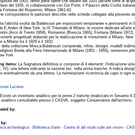
isita nel 2003, fanno parte opere che datano dal 1925 (alcune serie di acquerelli 
lano del 1935, in collaborazione con Giò Ponti, il Palazzo della Civiltà Italian
la Fontana del Risparmio, Milano 1961-62.
e corrispondono le partizioni descritte nelle schede collegate alla presente de
 l'attività svolta da Baldessari per esposizioni temporanee e permanenti in Ita
da E.Arden di New York, la IX Triennale di Milano, le mostre dedicate all'arte e
tini (Arco di Trento 1958), Romanino (Brescia 1965), Fontana (Milano 1972).
cumenti progettuali elaborati per la realizzazione di monumenti a Milano, New 
e a Milano tra il 1929 e il 1932.
 della collezione Mosca-Baldessari comprende, infine, disegni, modelli tridimensi
Padiglioni Breda alla Fiera Internazionale di Milano (1951 - 1955), numerose pit
New York.
ng items:
La Segnatura definitiva si compone di 4 elementi: l'indicazione uni
I, IV); una lettera indicante la sezione (es. nella prima tranche: A indica diseg
o eventualmente da una lettera. La numerazione ricomincia da capo in ogni se
essari Luciano
Esiste un inventario analitico per le prime 2 tranche (realizzato in Sesamo 4.1
 analitico consultabile presso il CASVA, soggetto Conservatore dell'archivio.
ated by:
 by:
ca archeologica - Biblioteca d'arte - Centro di alti studi sulle arti visive - CA