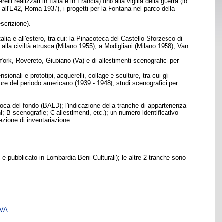
realizzati in Italia e in Francia) fino alla vigilia della guerra (lo
a all'E42, Roma 1937), i progetti per la Fontana nel parco della
scrizione).
lia e all'estero, tra cui: la Pinacoteca del Castello Sforzesco di
 alla civiltà etrusca (Milano 1955), a Modigliani (Milano 1958), Van
York, Rovereto, Giubiano (Va) e di allestimenti scenografici per
onali e prototipi, acquerelli, collage e sculture, tra cui gli
ture del periodo americano (1939 - 1948), studi scenografici per
voca del fondo (BALD); l'indicazione della tranche di appartenenza
ni; B scenografie; C allestimenti, etc.); un numero identificativo
zione di inventariazione.
 e pubblicato in Lombardia Beni Culturali); le altre 2 tranche sono
SVA