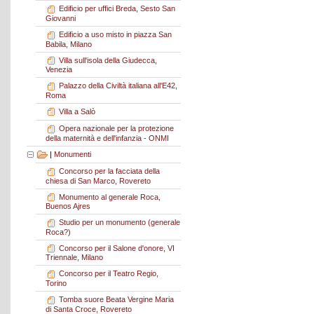
Edificio per uffici Breda, Sesto San
Giovanni
Edificio a uso misto in piazza San
Babila, Milano
Villa sull'isola della Giudecca,
Venezia
Palazzo della Civiltà italiana all'E42,
Roma
Villa a Salò
Opera nazionale per la protezione
della maternità e dell'infanzia - ONMI
|
Monumenti
Concorso per la facciata della
chiesa di San Marco, Rovereto
Monumento al generale Roca,
Buenos Ajres
Studio per un monumento (generale
Roca?)
Concorso per il Salone d'onore, VI
Triennale, Milano
Concorso per il Teatro Regio,
Torino
Tomba suore Beata Vergine Maria
di Santa Croce, Rovereto