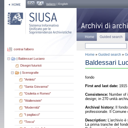
italiano
| English
Home
Guided search
contrai l'albero
Home
»
Guided search
»
Ge
|
Baldessari Luciano
Baldessari Lu
Disegni futuristi
|
Scenografie
fondo
"Amleto"
First and last date:
1915 
"Santa Giovanna"
"Giulietta e Romeo"
Consistence:
Number of it
design; in 270 unità archi
"Wallenstein"
Archival history:
Il fondo
"Modernità"
professionale. Il Comune d
"I pagliacci"
Description:
L'archivio è 
"Tosca"
La prima tranche del fondo