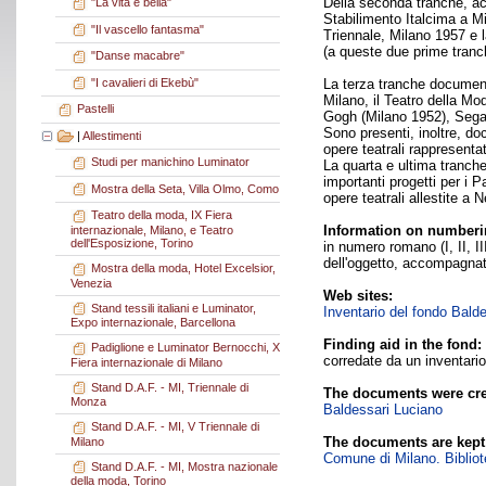
Della seconda tranche, acqu
"La vita è bella"
Stabilimento Italcima a Mi
"Il vascello fantasma"
Triennale, Milano 1957 e 
(a queste due prime tranch
"Danse macabre"
"I cavalieri di Ekebù"
La terza tranche documenta
Milano, il Teatro della Mo
Pastelli
Gogh (Milano 1952), Segan
Sono presenti, inoltre, do
|
Allestimenti
opere teatrali rappresentat
Studi per manichino Luminator
La quarta e ultima tranche
importanti progetti per i 
Mostra della Seta, Villa Olmo, Como
opere teatrali allestite a 
Teatro della moda, IX Fiera
Information on numberi
internazionale, Milano, e Teatro
dell'Esposizione, Torino
in numero romano (I, II, II
dell'oggetto, accompagnat
Mostra della moda, Hotel Excelsior,
Venezia
Web sites:
Stand tessili italiani e Luminator,
Inventario del fondo Bald
Expo internazionale, Barcellona
Finding aid in the fond:
Padiglione e Luminator Bernocchi, X
corredate da un inventario
Fiera internazionale di Milano
Stand D.A.F. - MI, Triennale di
The documents were cre
Monza
Baldessari Luciano
Stand D.A.F. - MI, V Triennale di
The documents are kept
Milano
Comune di Milano. Bibliote
Stand D.A.F. - MI, Mostra nazionale
della moda, Torino