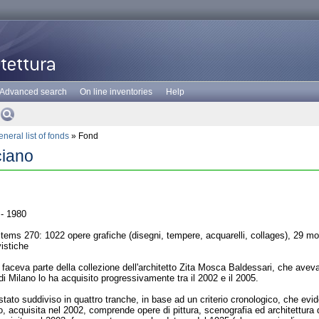
Advanced search
On line inventories
Help
neral list of fonds
» Fond
ciano
- 1980
ems 270: 1022 opere grafiche (disegni, tempere, acquarelli, collages), 29 modell
vistiche
 faceva parte della collezione dell'architetto Zita Mosca Baldessari, che aveva
i Milano lo ha acquisito progressivamente tra il 2002 e il 2005.
stato suddiviso in quattro tranche, in base ad un criterio cronologico, che evide
, acquisita nel 2002, comprende opere di pittura, scenografia ed architettura d'