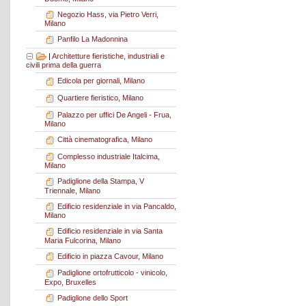
Negozio Hass, via Pietro Verri,
Milano
Panfilo La Madonnina
|
Architetture fieristiche, industriali e
civili prima della guerra
Edicola per giornali, Milano
Quartiere fieristico, Milano
Palazzo per uffici De Angeli - Frua,
Milano
Città cinematografica, Milano
Complesso industriale Italcima,
Milano
Padiglione della Stampa, V
Triennale, Milano
Edificio residenziale in via Pancaldo,
Milano
Edificio residenziale in via Santa
Maria Fulcorina, Milano
Edificio in piazza Cavour, Milano
Padiglione ortofrutticolo - vinicolo,
Expo, Bruxelles
Padiglione dello Sport