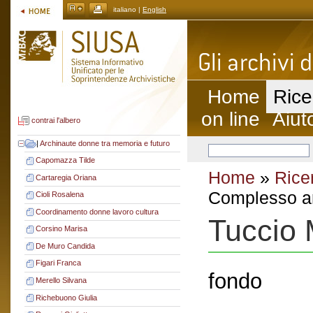
italiano |
English
Home
Rice
on line
Aiut
contrai l'albero
|
Archinaute donne tra memoria e futuro
Capomazza Tilde
Home
»
Rice
Cartaregia Oriana
Complesso ar
Cioli Rosalena
Coordinamento donne lavoro cultura
Tuccio 
Corsino Marisa
De Muro Candida
Figari Franca
fondo
Merello Silvana
Richebuono Giulia