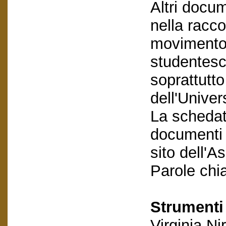
Altri docum
nella racc
movimento d
studentesch
soprattutto
dell'Univer
La schedatu
documenti e
sito dell'A
Parole chi
Strumenti 
Virginia Nir