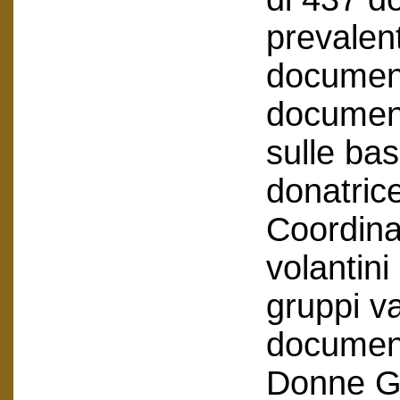
prevalen
document
documenti
sulle bas
donatric
Coordin
volantini
gruppi v
document
Donne Ge