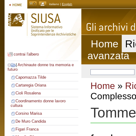
italiano |
English
Home
Ri
avanzata
contrai l'albero
|
Archinaute donne tra memoria e
futuro
Capomazza Tilde
Home
»
Ri
Cartaregia Oriana
Cioli Rosalena
Complesso 
Coordinamento donne lavoro
cultura
Tomme
Corsino Marisa
De Muro Candida
Figari Franca