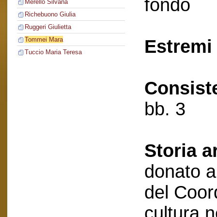
fondo
Merello Silvana
Richebuono Giulia
Ruggeri Giulietta
Tommei Mara
Estremi 
Tuccio Maria Teresa
Consist
bb. 3
Storia a
donato a
del Coor
cultura 