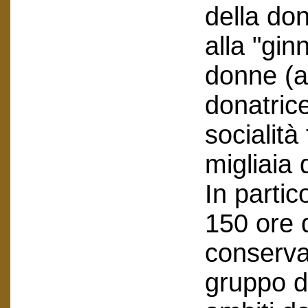
della don
alla "gin
donne (at
donatrice
socialit
migliaia 
In partic
150 ore 
conserva
gruppo d