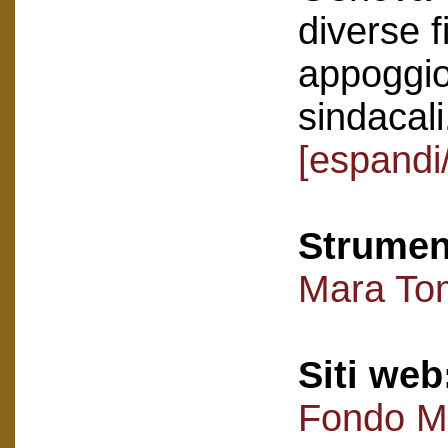
diverse f
appoggio
sindacali
[espandi/
Strument
Mara Tom
Siti web
Fondo M