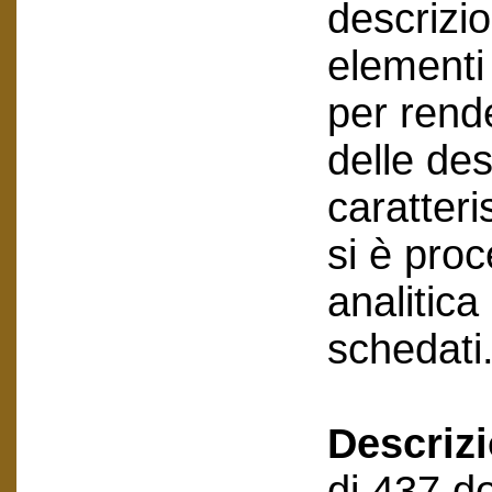
descrizi
elementi 
per rende
delle des
caratteri
si è pro
analitic
schedati
Descriz
di 437 do