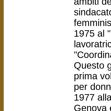
ambiti d
sindacat
femminis
1975 al 
lavoratri
"Coordi
Questo g
prima vol
per donn
1977 alla
Genova e