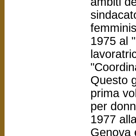
ambiti d
sindacat
femminis
1975 al 
lavoratri
"Coordi
Questo g
prima vol
per donn
1977 alla
Genova e