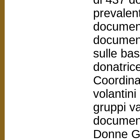
prevalen
document
documenti
sulle bas
donatric
Coordin
volantini
gruppi v
document
Donne Ge