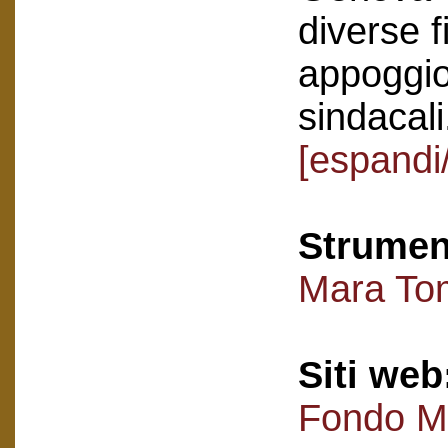
diverse f
appoggio
sindacali
[espandi/
Strument
Mara Tom
Siti web
Fondo M