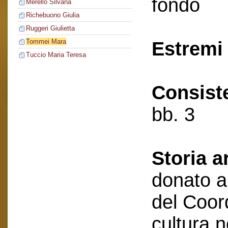
fondo
Merello Silvana
Richebuono Giulia
Ruggeri Giulietta
Tommei Mara
Estremi 
Tuccio Maria Teresa
Consist
bb. 3
Storia a
donato a
del Coor
cultura 