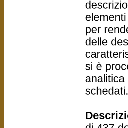
descrizi
elementi 
per rende
delle des
caratteri
si è pro
analitic
schedati
Descriz
di 437 do