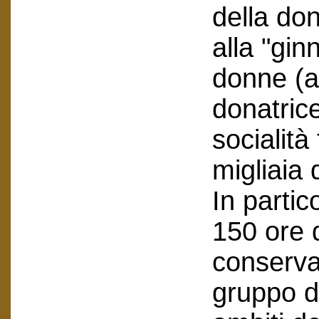
della don
alla "gin
donne (at
donatrice
socialit
migliaia 
In partic
150 ore 
conserva
gruppo d