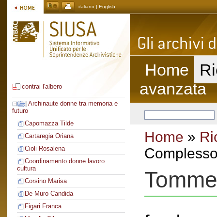
italiano |
English
Home
Ri
avanzata
contrai l'albero
|
Archinaute donne tra memoria e
futuro
Capomazza Tilde
Home
»
Ri
Cartaregia Oriana
Cioli Rosalena
Complesso 
Coordinamento donne lavoro
cultura
Tomme
Corsino Marisa
De Muro Candida
Figari Franca