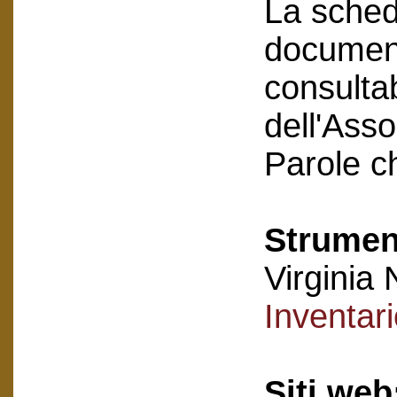
La scheda
document
consultab
dell'Asso
Parole c
Strument
Virginia 
Inventar
Siti web