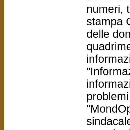
numeri, tr
stampa C
delle don
quadrime
informaz
"Informa
informaz
problemi 
"MondOp
sindacal