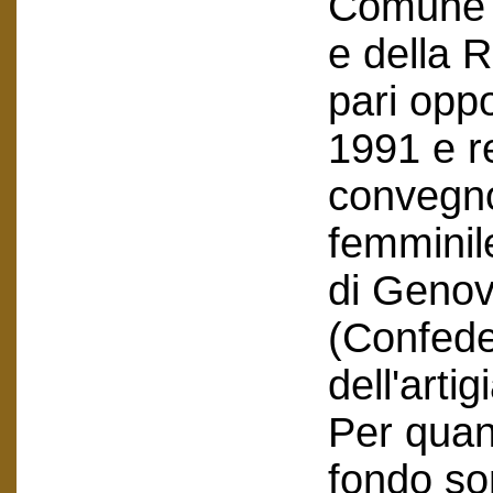
Comune e
e della R
pari oppo
1991 e r
convegno
femminil
di Genov
(Confede
dell'artig
Per quant
fondo so