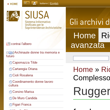
italiano |
English
Home
Ri
avanzata
contrai l'albero
|
Archinaute donne tra memoria e
futuro
Capomazza Tilde
Home
»
Ri
Cartaregia Oriana
Cioli Rosalena
Complesso 
Coordinamento donne lavoro
cultura
Ruggeri
Corsino Marisa
De Muro Candida
Figari Franca