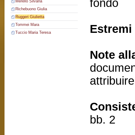
fondo
Merello Silvana
Richebuono Giulia
Ruggeri Giulietta
Tommei Mara
Estremi 
Tuccio Maria Teresa
Note all
document
attribuir
Consist
bb. 2