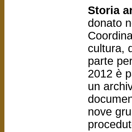
Storia a
donato n
Coordin
cultura, 
parte pe
2012 è p
un archi
document
nove grup
procedut