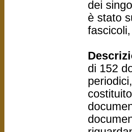
dei sing
è stato 
fascicoli
Descriz
di 152 d
periodici
costitui
document
document
riguarda