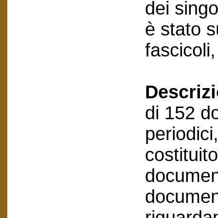
dei sing
è stato 
fascicoli
Descriz
di 152 d
periodici
costitui
document
document
riguarda