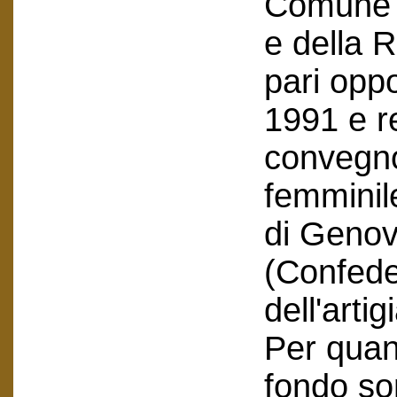
Comune e
e della R
pari oppo
1991 e r
convegno
femminil
di Genov
(Confede
dell'artig
Per quant
fondo so