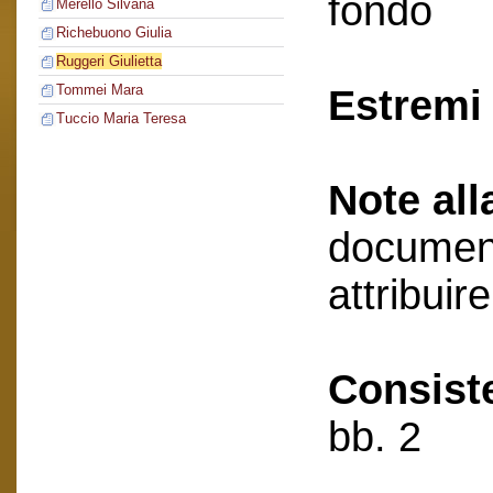
fondo
Merello Silvana
Richebuono Giulia
Ruggeri Giulietta
Tommei Mara
Estremi 
Tuccio Maria Teresa
Note all
document
attribuir
Consist
bb. 2