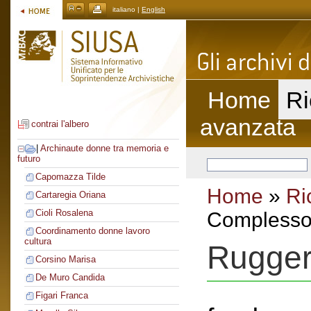
italiano |
English
Home
Ri
avanzata
contrai l'albero
|
Archinaute donne tra memoria e
futuro
Capomazza Tilde
Home
»
Ri
Cartaregia Oriana
Cioli Rosalena
Complesso 
Coordinamento donne lavoro
cultura
Ruggeri
Corsino Marisa
De Muro Candida
Figari Franca