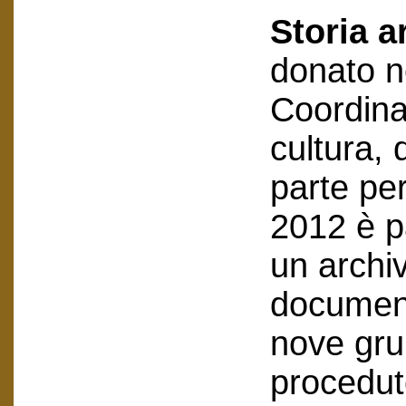
Storia a
donato n
Coordin
cultura, 
parte pe
2012 è p
un archi
document
nove grup
procedut