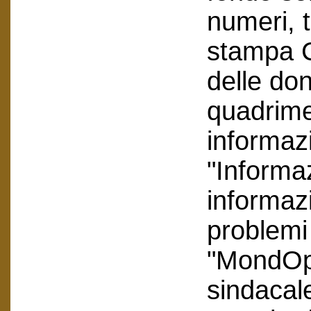
numeri, tr
stampa C
delle don
quadrime
informaz
"Informa
informaz
problemi 
"MondOp
sindacal