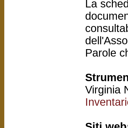
La scheda
document
consultab
dell'Asso
Parole c
Strument
Virginia 
Inventar
Siti web