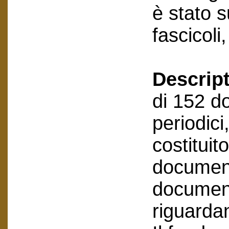
è stato 
fascicoli
Descript
di 152 d
periodici
costitui
document
document
riguarda