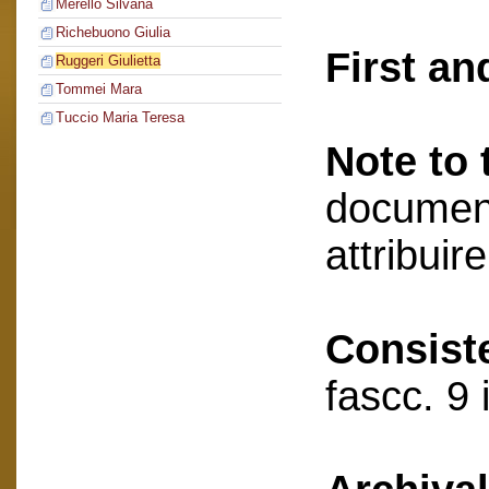
Merello Silvana
Richebuono Giulia
First an
Ruggeri Giulietta
Tommei Mara
Tuccio Maria Teresa
Note to 
document
attribuir
Consist
fascc. 9 