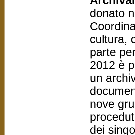
Archival
donato n
Coordin
cultura, 
parte pe
2012 è p
un archi
document
nove grup
procedut
dei sing