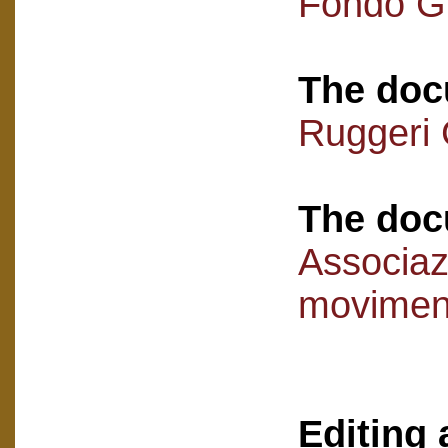
Fondo Gi
The doc
Ruggeri G
The doc
Associaz
movimen
Editing 