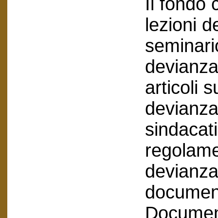
Il fondo
lezioni d
seminari
devianza
articoli s
devianza 
sindacati
regolamen
devianza
document
Document