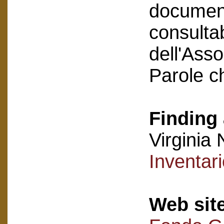
document
consultab
dell'Asso
Parole c
Finding 
Virginia 
Inventar
Web sit