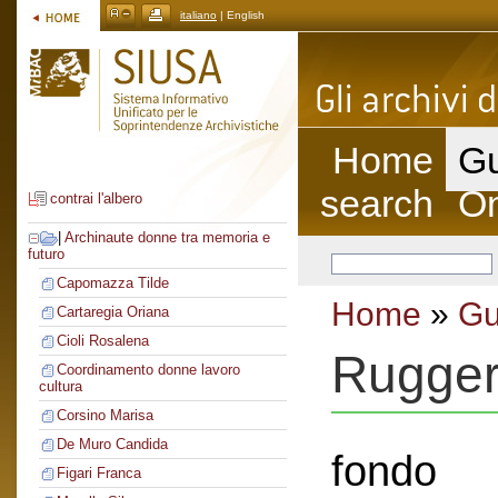
italiano
| English
Home
Gu
search
On
contrai l'albero
|
Archinaute donne tra memoria e
futuro
Capomazza Tilde
Home
»
Gu
Cartaregia Oriana
Cioli Rosalena
Ruggeri
Coordinamento donne lavoro
cultura
Corsino Marisa
De Muro Candida
fondo
Figari Franca