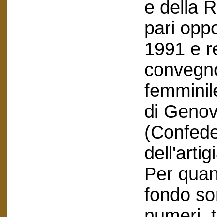
e della R
pari oppo
1991 e r
convegno
femminil
di Genov
(Confede
dell'artig
Per quant
fondo so
numeri, tr