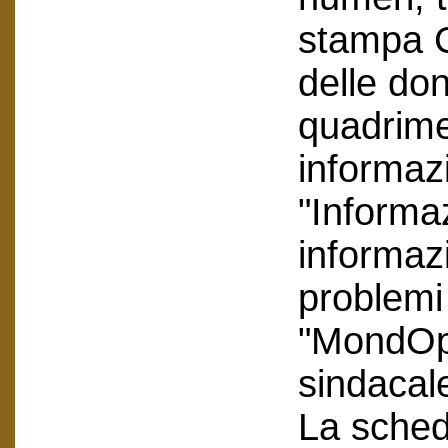
stampa C
delle don
quadrime
informaz
"Informa
informaz
problemi 
"MondOp
sindacal
La scheda