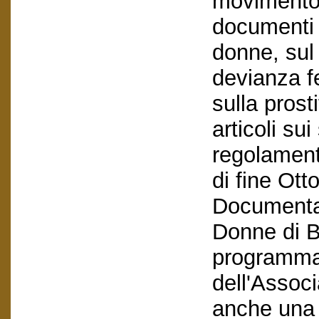
movimento 
documenti s
donne, sul
devianza fe
sulla prost
articoli sui
regolamenti
di fine Ott
Documentaz
Donne di B
programma e
dell'Assoc
anche una 