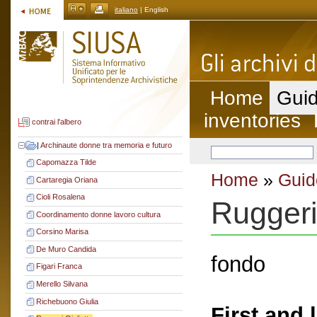
italiano
| English
Home
Guid
inventories
contrai l'albero
|
Archinaute donne tra memoria e futuro
Capomazza Tilde
Home
»
Guid
Cartaregia Oriana
Cioli Rosalena
Ruggeri
Coordinamento donne lavoro cultura
Corsino Marisa
De Muro Candida
fondo
Figari Franca
Merello Silvana
Richebuono Giulia
First and 