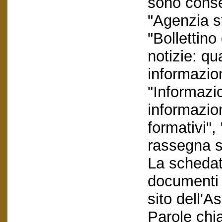
sono conser
"Agenzia s
"Bollettino
notizie: q
informazion
"Informazi
informazio
formativi"
rassegna s
La schedatu
documenti e
sito dell'A
Parole chi