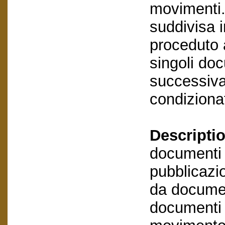
movimenti.
suddivisa i
proceduto a
singoli do
successivam
condizionat
Descriptio
documenti e
pubblicazio
da documen
documenti e