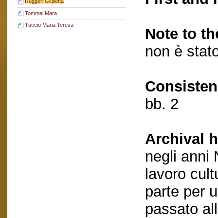
Ruggeri Giulietta
Tommei Mara
Tuccio Maria Teresa
Note to th
non è stato
Consisten
bb. 2
Archival h
negli anni
lavoro cult
parte per 
passato al