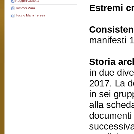
Ruggeri Giulietta
Estremi c
Tommei Mara
Tuccio Maria Teresa
Consisten
manifesti 
Storia arc
in due dive
2017. La d
in sei grup
alla scheda
documenti 
successivam