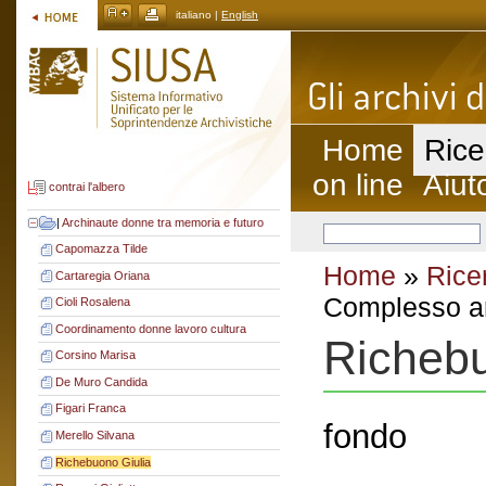
italiano |
English
Home
Rice
on line
Aiut
contrai l'albero
|
Archinaute donne tra memoria e futuro
Capomazza Tilde
Home
»
Rice
Cartaregia Oriana
Complesso ar
Cioli Rosalena
Coordinamento donne lavoro cultura
Richebu
Corsino Marisa
De Muro Candida
Figari Franca
fondo
Merello Silvana
Richebuono Giulia