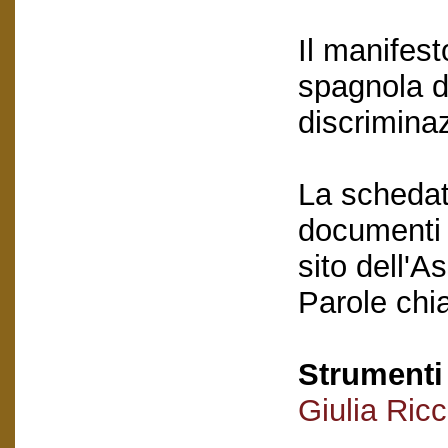
Il manifest
spagnola d
discrimina
La schedatu
documenti e
sito dell'A
Parole chi
Strumenti 
Giulia Ric