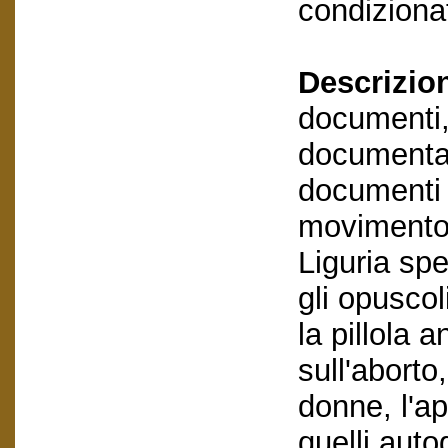
condizionat
Descrizio
documenti,
documentaz
documenti e
movimento 
Liguria spe
gli opusco
la pillola 
sull'aborto
donne, l'ap
quelli auto