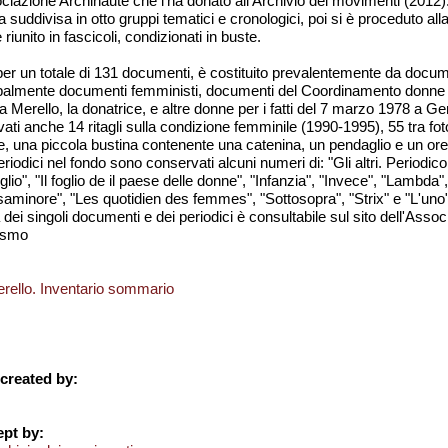
iazione Archinaute che l'ha donato all'Archivio dei movimenti (2012).
suddivisa in otto gruppi tematici e cronologici, poi si è proceduto all
unito in fascicoli, condizionati in buste.
 per un totale di 131 documenti, è costituito prevalentemente da docu
cipalmente documenti femministi, documenti del Coordinamento donne 
 Merello, la donatrice, e altre donne per i fatti del 7 marzo 1978 a G
ti anche 14 ritagli sulla condizione femminile (1990-1995), 55 tra foto
tre, una piccola bustina contenente una catenina, un pendaglio e un or
riodici nel fondo sono conservati alcuni numeri di: "Gli altri. Periodico d
glio", "Il foglio de il paese delle donne", "Infanzia", "Invece", "Lambd
saminore", "Les quotidien des femmes", "Sottosopra", "Strix" e "L'uno"
dei singoli documenti e dei periodici è consultabile sul sito dell'Assoc
ismo
rello. Inventario sommario
created by:
pt by: