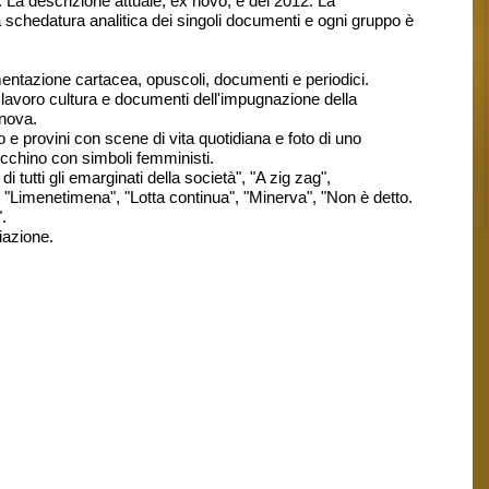
 La descrizione attuale, ex novo, è del 2012. La
a schedatura analitica dei singoli documenti e ogni gruppo è
mentazione cartacea, opuscoli, documenti e periodici.
lavoro cultura e documenti dell'impugnazione della
enova.
 e provini con scene di vita quotidiana e foto di uno
ecchino con simboli femministi.
i tutti gli emarginati della società", "A zig zag",
a", "Limenetimena", "Lotta continua", "Minerva", "Non è detto.
.
iazione.