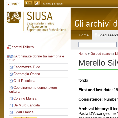
italiano
| English
Home
Guided searc
contrai l'albero
Home
»
Guided search
»
Li
|
Archinaute donne tra memoria e
Merello Si
futuro
Capomazza Tilde
Cartaregia Oriana
fondo
Cioli Rosalena
Coordinamento donne lavoro
First and last date:
19
cultura
Corsino Marisa
Consistence:
Number o
De Muro Candida
Archival history:
Il fo
Figari Franca
Paola D'Arcangelo nell'