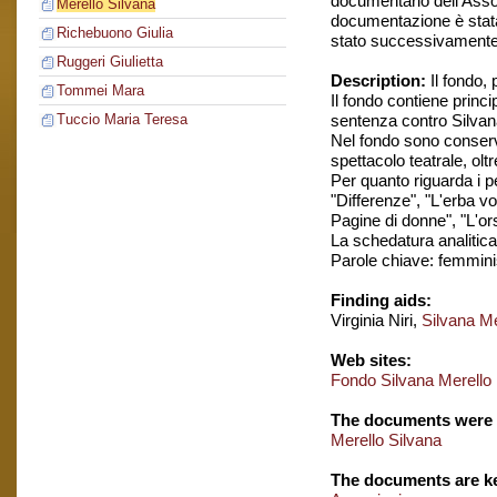
documentario dell'Assoc
Merello Silvana
documentazione è stata 
Richebuono Giulia
stato successivamente ri
Ruggeri Giulietta
Description:
Il fondo,
Tommei Mara
Il fondo contiene prin
sentenza contro Silvana
Tuccio Maria Teresa
Nel fondo sono conserva
spettacolo teatrale, ol
Per quanto riguarda i pe
"Differenze", "L'erba vo
Pagine di donne", "L'or
La schedatura analitica 
Parole chiave: femmin
Finding aids:
Virginia Niri,
Silvana Me
Web sites:
Fondo Silvana Merello
The documents were 
Merello Silvana
The documents are ke