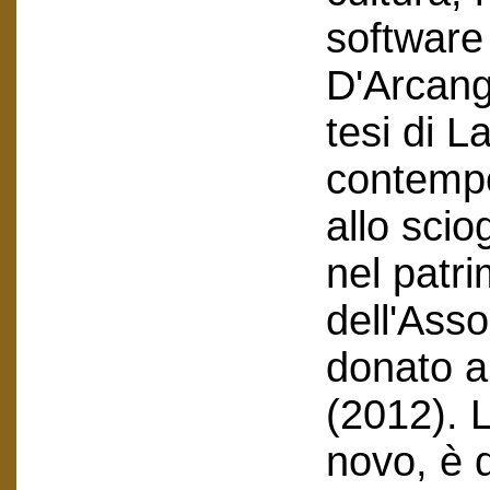
software
D'Arcang
tesi di L
contempo
allo sci
nel patr
dell'Ass
donato al
(2012). L
novo, è 