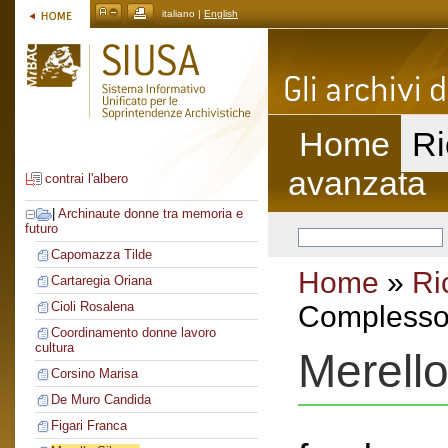
italiano |
English
Home
Ri
avanzata
contrai l'albero
|
Archinaute donne tra memoria e
futuro
Capomazza Tilde
Home
»
Ri
Cartaregia Oriana
Cioli Rosalena
Complesso 
Coordinamento donne lavoro
cultura
Merello
Corsino Marisa
De Muro Candida
Figari Franca