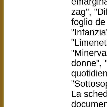
emarginat
zag", "Di
foglio de
"Infanzia
"Limenet
"Minerva
donne", 
quotidie
"Sottosop
La scheda
document