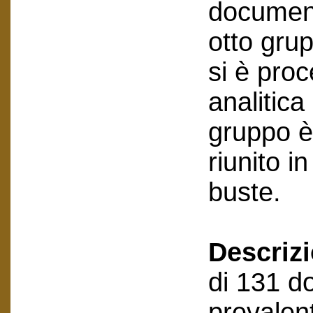
document
otto grup
si è pro
analitica
gruppo è
riunito in
buste.
Descriz
di 131 do
prevalen