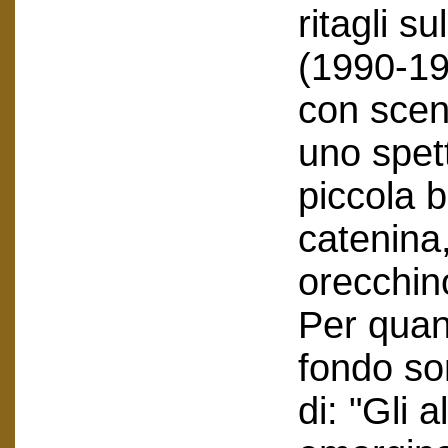
ritagli s
(1990-199
con scene
uno spett
piccola 
catenina
orecchin
Per quant
fondo so
di: "Gli a