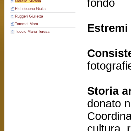
fondo
Merello Silvana
Richebuono Giulia
Ruggeri Giulietta
Tommei Mara
Estremi 
Tuccio Maria Teresa
Consist
fotografi
Storia a
donato n
Coordin
cultura, 