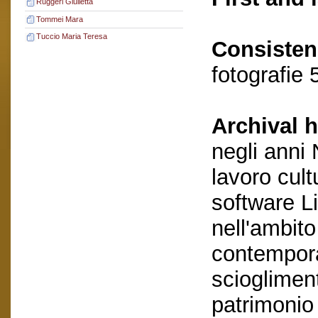
Ruggeri Giulietta
Tommei Mara
Tuccio Maria Teresa
Consisten
fotografie 
Archival h
negli anni
lavoro cult
software L
nell'ambito
contempora
scioglimen
patrimonio