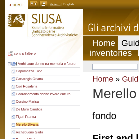
italiano
| English
Home
Guid
inventories
contrai l'albero
|
Archinaute donne tra memoria e futuro
Capomazza Tilde
Home
»
Guid
Cartaregia Oriana
Cioli Rosalena
Merello
Coordinamento donne lavoro cultura
Corsino Marisa
De Muro Candida
fondo
Figari Franca
Merello Silvana
Richebuono Giulia
First and 