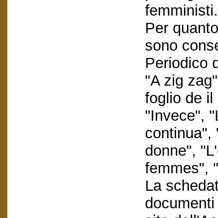
femministi.
Per quanto 
sono conser
Periodico d
"A zig zag"
foglio de i
"Invece", 
continua",
donne", "L
femmes", "S
La schedatu
documenti e