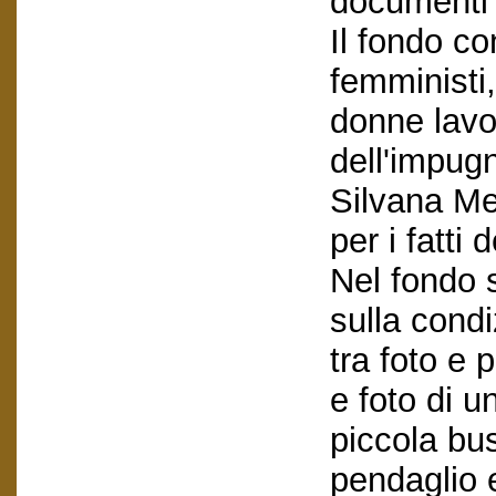
documenti 
Il fondo c
femministi
donne lavo
dell'impug
Silvana Mer
per i fatt
Nel fondo 
sulla cond
tra foto e 
e foto di u
piccola bu
pendaglio 