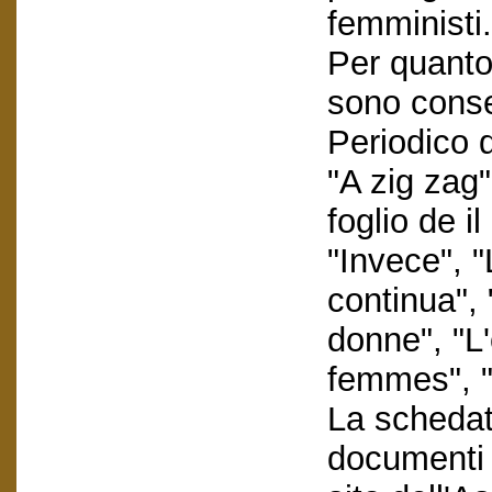
femministi.
Per quanto 
sono conser
Periodico d
"A zig zag"
foglio de i
"Invece", 
continua",
donne", "L
femmes", "S
La schedatu
documenti e