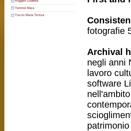
Ruggeri Giulietta
Tommei Mara
Tuccio Maria Teresa
Consisten
fotografie 
Archival h
negli anni
lavoro cult
software L
nell'ambito
contempora
scioglimen
patrimonio