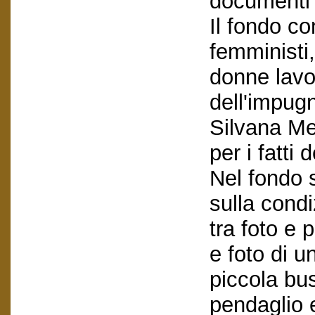
documenti 
Il fondo c
femministi
donne lavo
dell'impug
Silvana Mer
per i fatt
Nel fondo 
sulla cond
tra foto e 
e foto di u
piccola bu
pendaglio 