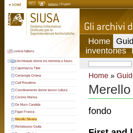
italiano
| English
Home
Guid
inventories
contrai l'albero
|
Archinaute donne tra memoria e futuro
Capomazza Tilde
Home
»
Guid
Cartaregia Oriana
Cioli Rosalena
Merello
Coordinamento donne lavoro cultura
Corsino Marisa
De Muro Candida
fondo
Figari Franca
Merello Silvana
Richebuono Giulia
First and 