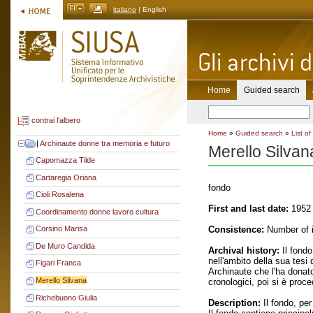
italiano
| English
Home
Guided search
contrai l'albero
Home
»
Guided search
»
List of
|
Archinaute donne tra memoria e futuro
Merello Silvan
Capomazza Tilde
Cartaregia Oriana
fondo
Cioli Rosalena
First and last date:
1952 
Coordinamento donne lavoro cultura
Consistence:
Number of it
Corsino Marisa
De Muro Candida
Archival history:
Il fondo
nell'ambito della sua tesi
Figari Franca
Archinaute che l'ha donato
Merello Silvana
cronologici, poi si è proc
Richebuono Giulia
Description:
Il fondo, pe