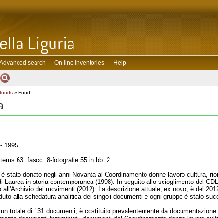
Advanced search
On line inventories
Help
 fonds
» Fond
a
- 1995
ems 63: fascc. 8-fotografie 55 in bb. 2
 è stato donato negli anni Novanta al Coordinamento donne lavoro cultura, rior
 di Laurea in storia contemporanea (1998). In seguito allo scioglimento del C
 all'Archivio dei movimenti (2012). La descrizione attuale, ex novo, è del 201
eduto alla schedatura analitica dei singoli documenti e ogni gruppo è stato succ
r un totale di 131 documenti, è costituito prevalentemente da documentazione 