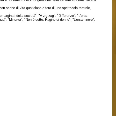
ura e documenti dell'impugnazione della sentenza contro Silvana
con scene di vita quotidiana e foto di uno spettacolo teatrale,
.
 emarginati della società", "A zig zag", "Differenze", "L'erba
inua", "Minerva", "Non è detto. Pagine di donne", "L'orsaminore",