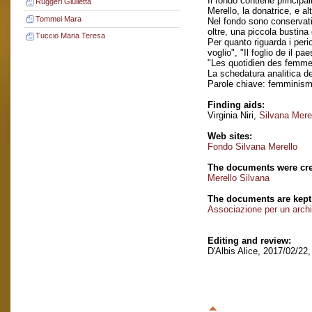
Il fondo contiene princip
Ruggeri Giulietta
Merello, la donatrice, e a
Tommei Mara
Nel fondo sono conservati 
oltre, una piccola bustin
Tuccio Maria Teresa
Per quanto riguarda i perio
voglio", "Il foglio de il 
"Les quotidien des femmes
La schedatura analitica de
Parole chiave: femminis
Finding aids:
Virginia Niri,
Silvana Mere
Web sites:
Fondo Silvana Merello
The documents were cre
Merello Silvana
The documents are kept
Associazione per un archi
Editing and review:
D'Albis Alice, 2017/02/22