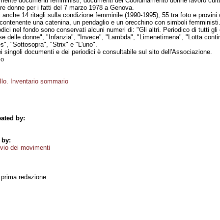
almente documenti femministi, documenti del Coordinamento donne lavoro cult
ltre donne per i fatti del 7 marzo 1978 a Genova.
anche 14 ritagli sulla condizione femminile (1990-1995), 55 tra foto e provini 
a contenente una catenina, un pendaglio e un orecchino con simboli femministi
dici nel fondo sono conservati alcuni numeri di: "Gli altri. Periodico di tutti gli
paese delle donne", "Infanzia", "Invece", "Lambda", "Limenetimena", "Lotta cont
", "Sottosopra", "Strix" e "L'uno".
i singoli documenti e dei periodici è consultabile sul sito dell'Associazione.
mo
llo. Inventario sommario
ated by:
 by:
vio dei movimenti
, prima redazione