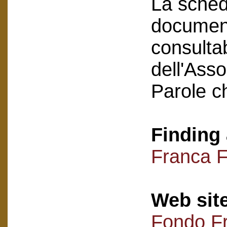
La scheda
document
consultab
dell'Asso
Parole c
Finding 
Franca F
Web sit
Fondo Fr