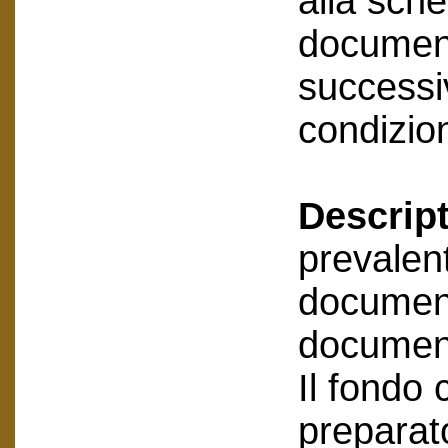
alla sche
document
successiv
condizion
Descript
prevalen
document
document
Il fondo 
preparato