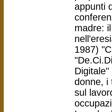
appunti d
conferenz
madre: i
nell'eres
1987) "C
"De.Ci.D
Digitale"
donne, i 
sul lavor
occupazi