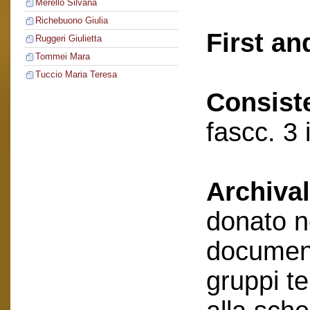
Merello Silvana
Richebuono Giulia
First an
Ruggeri Giulietta
Tommei Mara
Tuccio Maria Teresa
Consist
fascc. 3 
Archival
donato n
document
gruppi te