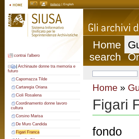
italiano
| English
Home
Gu
search
On
contrai l'albero
|
Archinaute donne tra memoria e
futuro
Capomazza Tilde
Home
»
Gu
Cartaregia Oriana
Cioli Rosalena
Figari 
Coordinamento donne lavoro
cultura
Corsino Marisa
De Muro Candida
fondo
Figari Franca