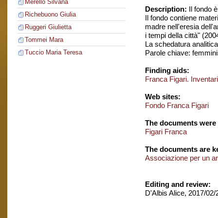
Merello Silvana
Description:
Il fondo 
Richebuono Giulia
Il fondo contiene materi
madre nell'eresia dell'
Ruggeri Giulietta
i tempi della città" (2
Tommei Mara
La schedatura analitica 
Parole chiave: femmin
Tuccio Maria Teresa
Finding aids:
Franca Figari. Inventa
Web sites:
Fondo Franca Figari
The documents were 
Figari Franca
The documents are ke
Associazione per un ar
Editing and review:
D'Albis Alice, 2017/02