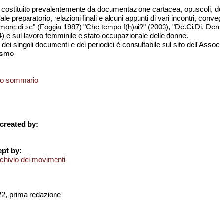
è costituito prevalentemente da documentazione cartacea, opuscoli, do
ale preparatorio, relazioni finali e alcuni appunti di vari incontri, conve
amore di se" (Foggia 1987) "Che tempo f(h)ai?" (2003), "De.Ci.Di, Demo
004) e sul lavoro femminile e stato occupazionale delle donne.
dei singoli documenti e dei periodici è consultabile sul sito dell'Assoc
ismo
rio sommario
created by:
pt by:
chivio dei movimenti
/22, prima redazione