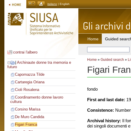
italiano
| English
Home
Guided searc
contrai l'albero
Home
»
Guided search
»
Li
|
Archinaute donne tra memoria e
Figari Fra
futuro
Capomazza Tilde
Cartaregia Oriana
fondo
Cioli Rosalena
Coordinamento donne lavoro
First and last date:
19
cultura
Corsino Marisa
Consistence:
Number o
De Muro Candida
Archival history:
Il fo
Figari Franca
dei singoli documenti e