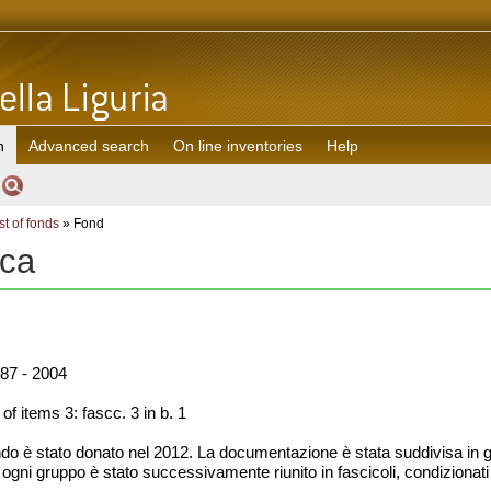
h
Advanced search
On line inventories
Help
st of fonds
» Fond
nca
87 - 2004
f items 3: fascc. 3 in b. 1
ndo è stato donato nel 2012. La documentazione è stata suddivisa in gr
 ogni gruppo è stato successivamente riunito in fascicoli, condizionati