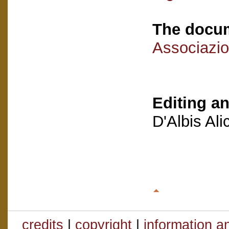
The docum
Associazio
Editing an
D'Albis Al
credits
|
copyright
|
information a