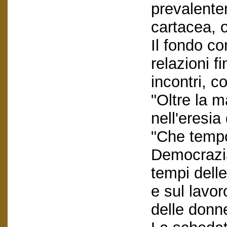
prevalent
cartacea, o
Il fondo co
relazioni fi
incontri, c
"Oltre la m
nell'eresia
"Che tempo
Democrazia
tempi delle
e sul lavo
delle donn