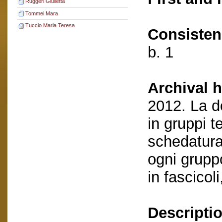
Ruggeri Giulietta
Tommei Mara
Tuccio Maria Teresa
Consisten
b. 1
Archival h
2012. La d
in gruppi t
schedatura
ogni grupp
in fascicol
Descriptio