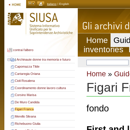
italiano
| English
Home
Guid
inventories
contrai l'albero
|
Archinaute donne tra memoria e futuro
Capomazza Tilde
Home
»
Guid
Cartaregia Oriana
Cioli Rosalena
Figari 
Coordinamento donne lavoro cultura
Corsino Marisa
De Muro Candida
fondo
Figari Franca
Merello Silvana
Richebuono Giulia
First and 