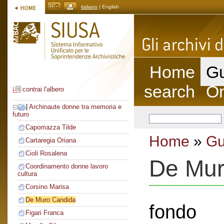
italiano
| English
Home
Gu
search
On
contrai l'albero
|
Archinaute donne tra memoria e
futuro
Capomazza Tilde
Home
»
Gu
Cartaregia Oriana
Cioli Rosalena
De Mur
Coordinamento donne lavoro
cultura
Corsino Marisa
De Muro Candida
fondo
Figari Franca