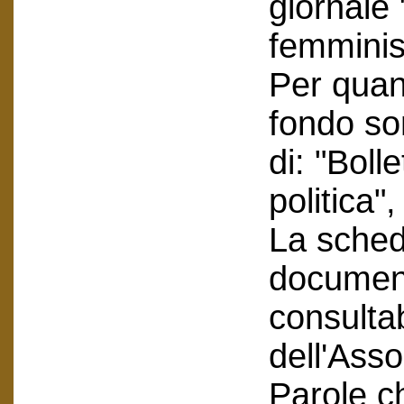
giornale 
femminist
Per quant
fondo so
di: "Boll
politica"
La scheda
document
consultab
dell'Asso
Parole c