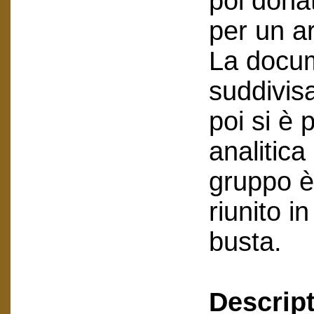
poi dona
per un a
La docum
suddivisa
poi si è
analitica
gruppo è
riunito in
busta.
Descript