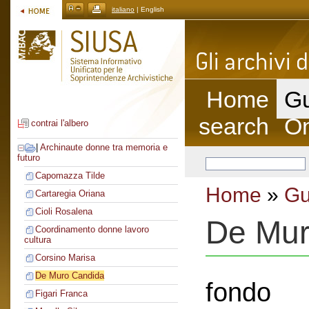
italiano
| English
Home
Gu
search
On
contrai l'albero
|
Archinaute donne tra memoria e
futuro
Capomazza Tilde
Home
»
Gu
Cartaregia Oriana
Cioli Rosalena
De Mur
Coordinamento donne lavoro
cultura
Corsino Marisa
De Muro Candida
fondo
Figari Franca