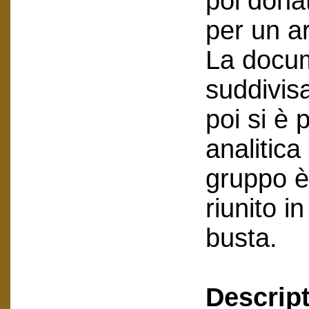
poi dona
per un a
La docum
suddivisa
poi si è
analitica
gruppo è
riunito in
busta.
Descript