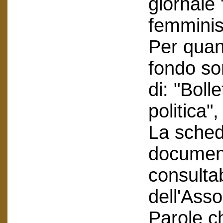
giornale 
femminist
Per quant
fondo so
di: "Boll
politica"
La scheda
document
consultab
dell'Asso
Parole c