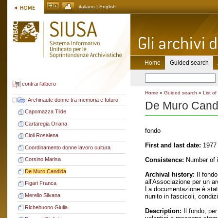
italiano
| English
Home
Guided search
contrai l'albero
Home
»
Guided search
»
List of
|
Archinaute donne tra memoria e futuro
De Muro Cand
Capomazza Tilde
Cartaregia Oriana
fondo
Cioli Rosalena
First and last date:
1977 
Coordinamento donne lavoro cultura
Consistence:
Number of i
Corsino Marisa
De Muro Candida
Archival history:
Il fondo
all'Associazione per un ar
Figari Franca
La documentazione è stata
Merello Silvana
riunito in fascicoli, condiz
Richebuono Giulia
Description:
Il fondo, per