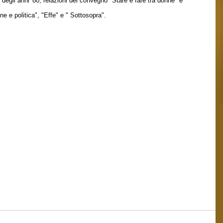
degli anni '80, relazioni del convegno "Stare e fare tra donne" e
ne e politica", "Effe" e " Sottosopra".