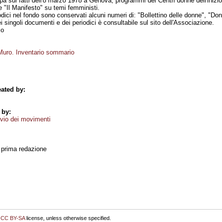
a sui fatti dell'8 marzo 1978 a Genova, programmi dei Centri donne dell'inizio 
le "Il Manifesto" su temi femministi.
odici nel fondo sono conservati alcuni numeri di: "Bollettino delle donne", "Don
i singoli documenti e dei periodici è consultabile sul sito dell'Associazione.
mo
uro. Inventario sommario
ated by:
 by:
vio dei movimenti
, prima redazione
r
CC BY-SA
license, unless otherwise specified.