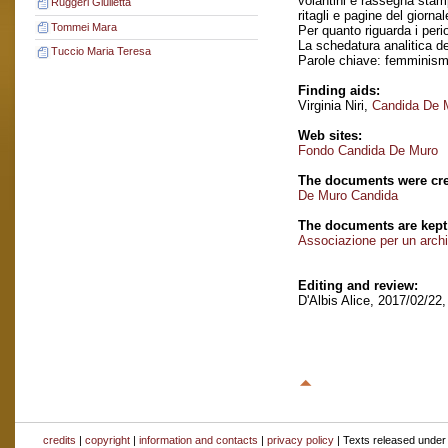
volantini e rassegna stamp
Ruggeri Giulietta
ritagli e pagine del giorna
Tommei Mara
Per quanto riguarda i peri
La schedatura analitica de
Tuccio Maria Teresa
Parole chiave: femminis
Finding aids:
Virginia Niri,
Candida De M
Web sites:
Fondo Candida De Muro
The documents were cre
De Muro Candida
The documents are kept
Associazione per un archi
Editing and review:
D'Albis Alice, 2017/02/22
credits
|
copyright
|
information and contacts
|
privacy policy
| Texts released unde