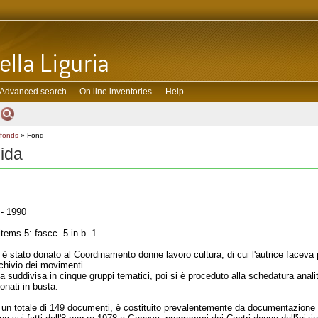
Advanced search
On line inventories
Help
 fonds
» Fond
ida
- 1990
tems 5: fascc. 5 in b. 1
 è stato donato al Coordinamento donne lavoro cultura, di cui l'autrice faceva 
chivio dei movimenti.
 suddivisa in cinque gruppi tematici, poi si è proceduto alla schedatura anal
ionati in busta.
 un totale di 149 documenti, è costituito prevalentemente da documentazione ca