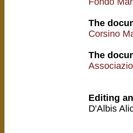
Fondo Mar
The docum
Corsino Ma
The docum
Associazio
Editing an
D'Albis Al