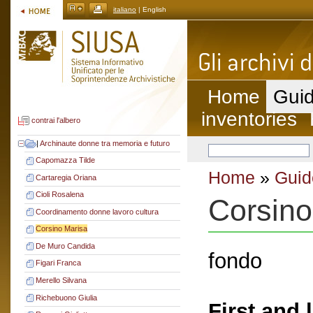
italiano
| English
Home
Guid
inventories
contrai l'albero
|
Archinaute donne tra memoria e futuro
Capomazza Tilde
Home
»
Guid
Cartaregia Oriana
Cioli Rosalena
Corsino
Coordinamento donne lavoro cultura
Corsino Marisa
De Muro Candida
fondo
Figari Franca
Merello Silvana
Richebuono Giulia
First and 