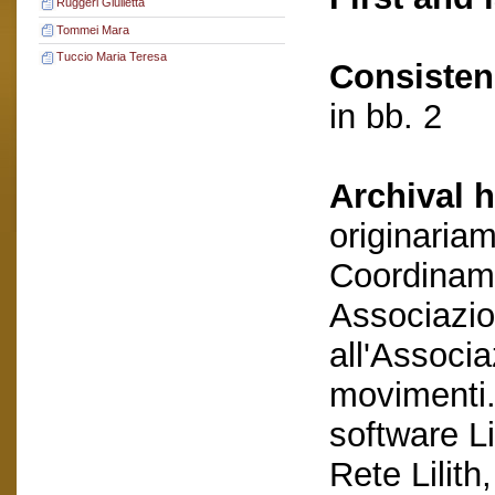
Ruggeri Giulietta
Tommei Mara
Tuccio Maria Teresa
Consisten
in bb. 2
Archival h
originaria
Coordiname
Associazio
all'Associa
movimenti. 
software Li
Rete Lilith