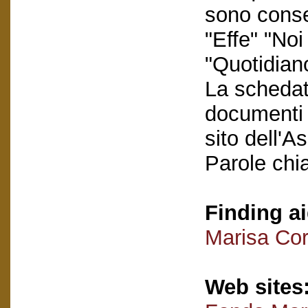
sono conse
"Effe" "No
"Quotidiano
La schedatu
documenti e
sito dell'A
Parole chi
Finding ai
Marisa Cor
Web sites