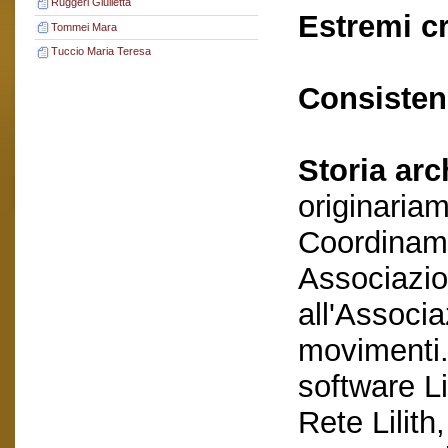
Ruggeri Giulietta
Estremi c
Tommei Mara
Tuccio Maria Teresa
Consisten
Storia arc
originaria
Coordiname
Associazio
all'Associa
movimenti. 
software Li
Rete Lilith