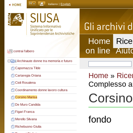
italiano |
English
Home
Rice
on line
Aiut
contrai l'albero
|
Archinaute donne tra memoria e futuro
Capomazza Tilde
Home
»
Rice
Cartaregia Oriana
Complesso ar
Cioli Rosalena
Coordinamento donne lavoro cultura
Corsino
Corsino Marisa
De Muro Candida
Figari Franca
fondo
Merello Silvana
Richebuono Giulia