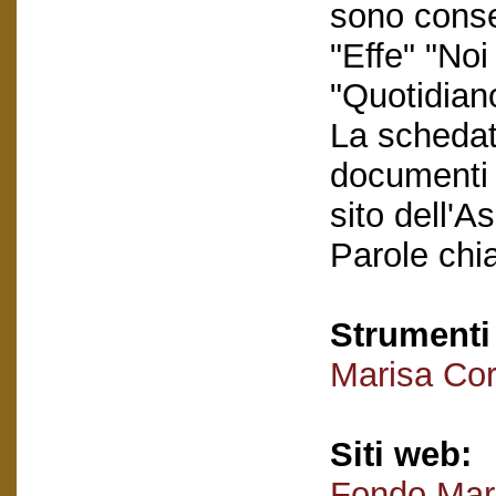
sono conse
"Effe" "No
"Quotidiano
La schedatu
documenti e
sito dell'A
Parole chi
Strumenti 
Marisa Cor
Siti web:
Fondo Mar