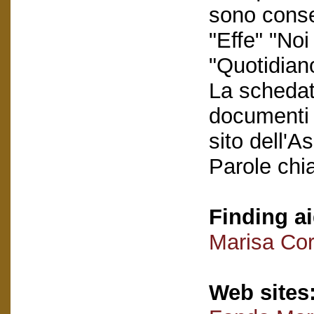
sono conse
"Effe" "No
"Quotidiano
La schedatu
documenti e
sito dell'A
Parole chi
Finding ai
Marisa Cor
Web sites