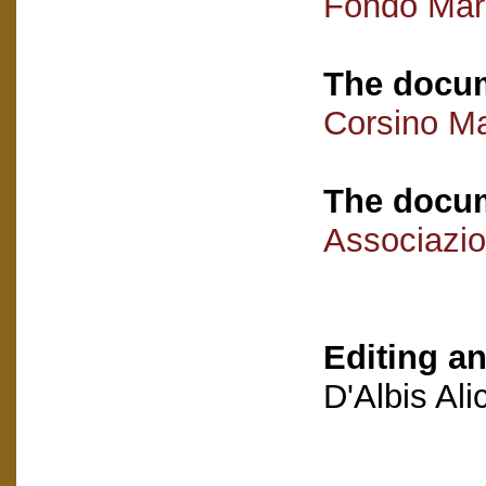
Fondo Mar
The docum
Corsino Ma
The docum
Associazio
Editing an
D'Albis Al