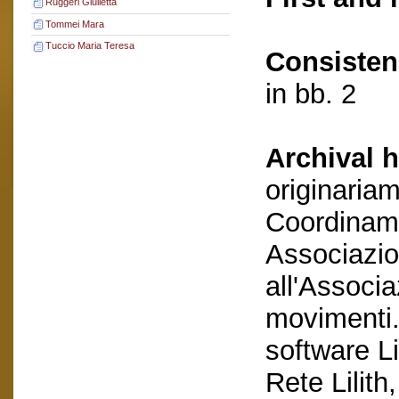
Ruggeri Giulietta
Tommei Mara
Tuccio Maria Teresa
Consisten
in bb. 2
Archival h
originaria
Coordiname
Associazio
all'Associa
movimenti. 
software Li
Rete Lilith