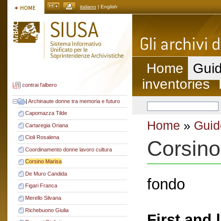
italiano
| English
Home
Guid
inventories
contrai l'albero
|
Archinaute donne tra memoria e futuro
Capomazza Tilde
Home
»
Guid
Cartaregia Oriana
Cioli Rosalena
Corsino
Coordinamento donne lavoro cultura
Corsino Marisa
De Muro Candida
fondo
Figari Franca
Merello Silvana
Richebuono Giulia
First and 