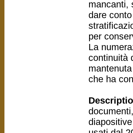
mancanti, s
dare conto 
stratificaz
per conserv
La numeraz
continuità d
mantenuta 
che ha con
Descriptio
documenti,
diapositive
usati dal 