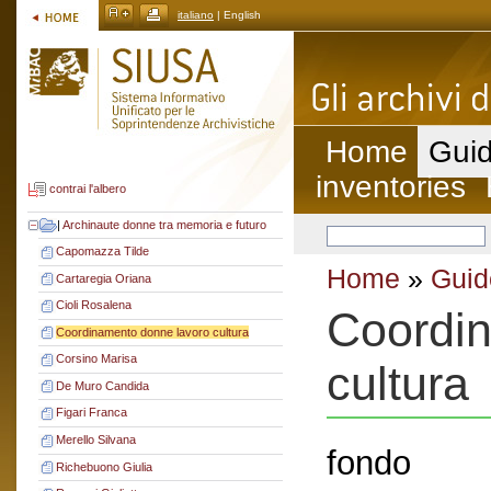
italiano
| English
Home
Guid
inventories
contrai l'albero
|
Archinaute donne tra memoria e futuro
Capomazza Tilde
Home
»
Guid
Cartaregia Oriana
Cioli Rosalena
Coordin
Coordinamento donne lavoro cultura
Corsino Marisa
cultura
De Muro Candida
Figari Franca
Merello Silvana
fondo
Richebuono Giulia