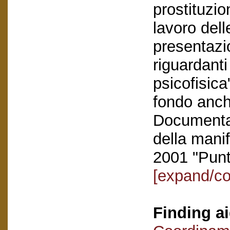
prostituzio
lavoro dell
presentazio
riguardanti 
psicofisic
fondo anche
Documentaz
della mani
2001 "Punt
[expand/co
Finding ai