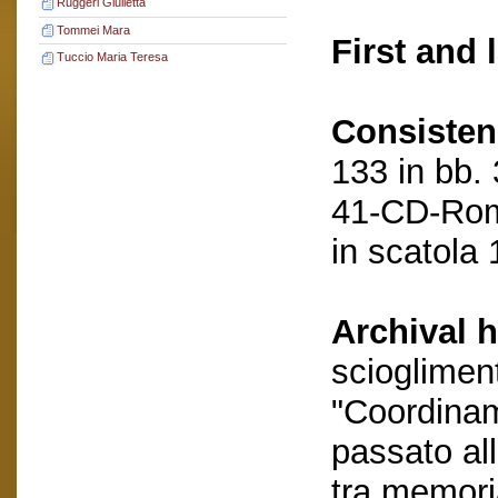
Ruggeri Giulietta
Tommei Mara
First and 
Tuccio Maria Teresa
Consisten
133 in bb.
41-CD-Rom
in scatola 
Archival h
scioglimen
"Coordinam
passato al
tra memori