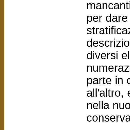
mancanti,
per dare 
stratific
descrizi
diversi e
numerazi
parte in 
all'altro
nella nu
conservat