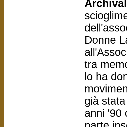
Archival
scioglim
dell'ass
Donne La
all'Asso
tra memo
lo ha don
moviment
già stata
anni '90 
parte ins