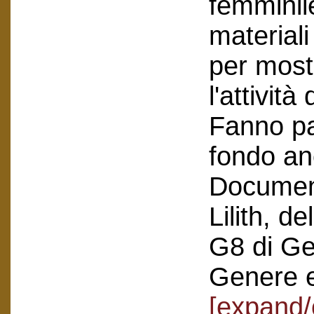
femminil
materiali
per most
l'attività
Fanno pa
fondo anc
Document
Lilith, d
G8 di Ge
Genere e
[expand/