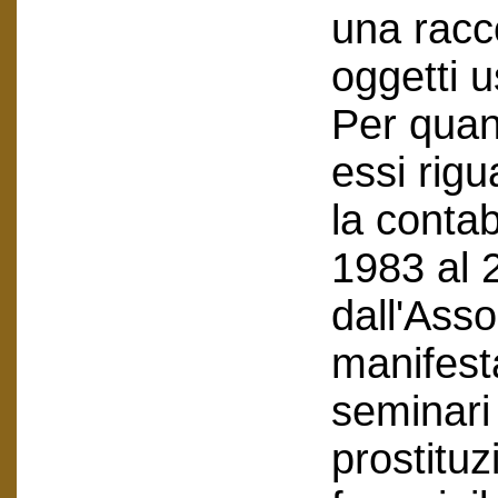
una racco
oggetti u
Per quan
essi rig
la contab
1983 al 
dall'Asso
manifest
seminari
prostituz