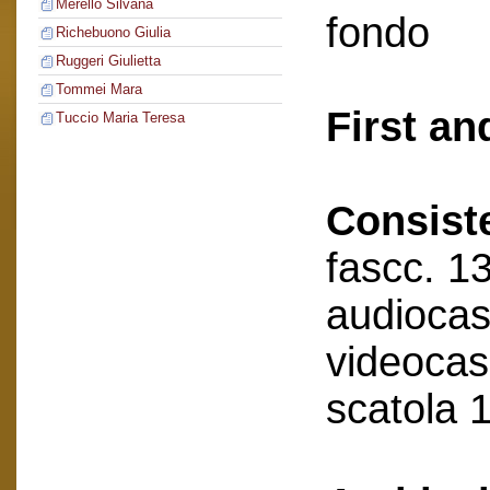
Merello Silvana
fondo
Richebuono Giulia
Ruggeri Giulietta
Tommei Mara
First an
Tuccio Maria Teresa
Consist
fascc. 13
audioca
videocas
scatola 1