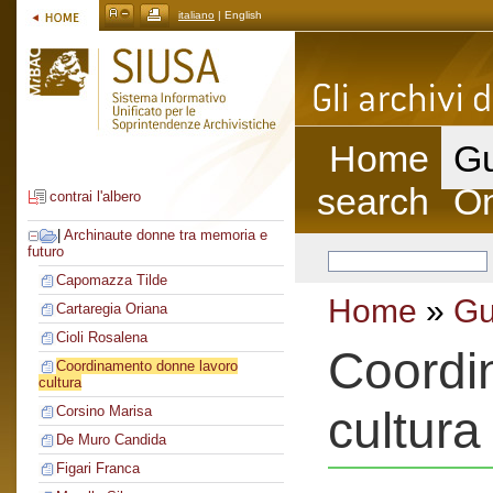
italiano
| English
Home
Gu
search
On
contrai l'albero
|
Archinaute donne tra memoria e
futuro
Capomazza Tilde
Home
»
Gu
Cartaregia Oriana
Cioli Rosalena
Coordi
Coordinamento donne lavoro
cultura
cultura
Corsino Marisa
De Muro Candida
Figari Franca