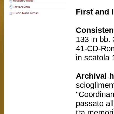
Ruggeri Giulietta
Tommei Mara
First and 
Tuccio Maria Teresa
Consisten
133 in bb.
41-CD-Rom
in scatola 
Archival h
scioglimen
"Coordinam
passato al
tra memori