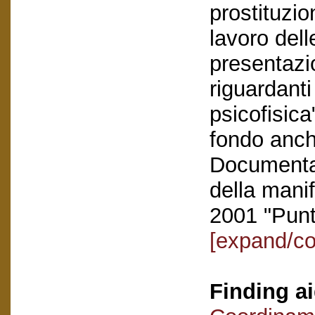
prostituzio
lavoro dell
presentazio
riguardanti 
psicofisic
fondo anche
Documentaz
della mani
2001 "Punt
[expand/co
Finding ai