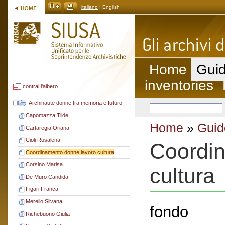
italiano
| English
Home
Guid
inventories
contrai l'albero
|
Archinaute donne tra memoria e futuro
Capomazza Tilde
Home
»
Guid
Cartaregia Oriana
Cioli Rosalena
Coordin
Coordinamento donne lavoro cultura
Corsino Marisa
cultura
De Muro Candida
Figari Franca
Merello Silvana
fondo
Richebuono Giulia