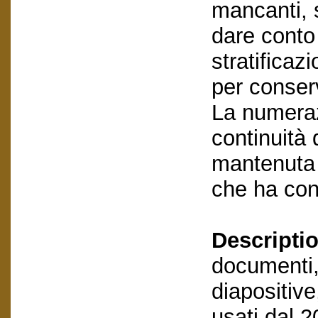
mancanti, s
dare conto 
stratificaz
per conserv
La numeraz
continuità d
mantenuta 
che ha con
Descriptio
documenti,
diapositive
usati dal 