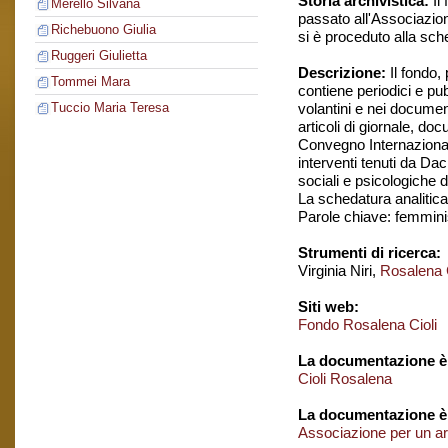
Storia archivistica:
Il 
Merello Silvana
passato all'Associazion
Richebuono Giulia
si è proceduto alla sch
Ruggeri Giulietta
Descrizione:
Il fondo,
Tommei Mara
contiene periodici e pu
volantini e nei documen
Tuccio Maria Teresa
articoli di giornale, do
Convegno Internazionale
interventi tenuti da Da
sociali e psicologiche 
La schedatura analitica 
Parole chiave: femmin
Strumenti di ricerca:
Virginia Niri,
Rosalena C
Siti web:
Fondo Rosalena Cioli
La documentazione è 
Cioli Rosalena
La documentazione è
Associazione per un ar