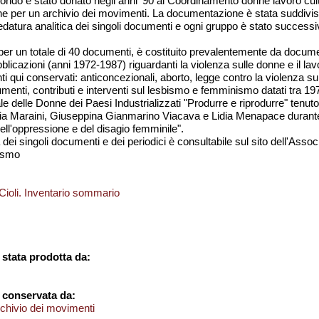
fondo è stato donato negli anni '90 al Coordinamento donne lavoro cult
e per un archivio dei movimenti. La documentazione è stata suddivisa 
edatura analitica dei singoli documenti e ogni gruppo è stato successiva
 per un totale di 40 documenti, è costituito prevalentemente da docume
bblicazioni (anni 1972-1987) riguardanti la violenza sulle donne e il la
ti qui conservati: anticoncezionali, aborto, legge contro la violenza 
cumenti, contributi e interventi sul lesbismo e femminismo datati tra 19
 delle Donne dei Paesi Industrializzati "Produrre e riprodurre" tenuto 
cia Maraini, Giuseppina Gianmarino Viacava e Lidia Menapace durante i
dell'oppressione e del disagio femminile".
dei singoli documenti e dei periodici è consultabile sul sito dell'Assoc
ismo
ioli. Inventario sommario
stata prodotta da:
 conservata da:
chivio dei movimenti