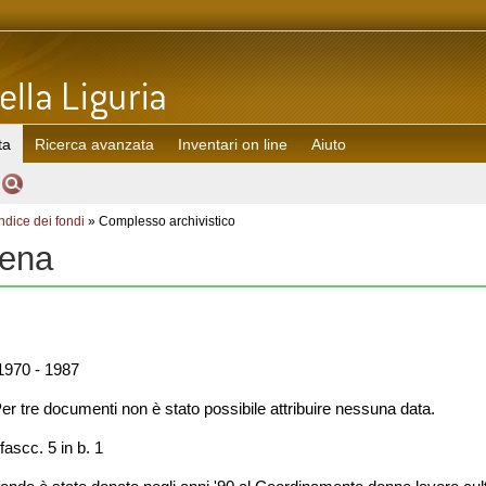
ta
Ricerca avanzata
Inventari on line
Aiuto
Indice dei fondi
» Complesso archivistico
lena
970 - 1987
er tre documenti non è stato possibile attribuire nessuna data.
fascc. 5 in b. 1