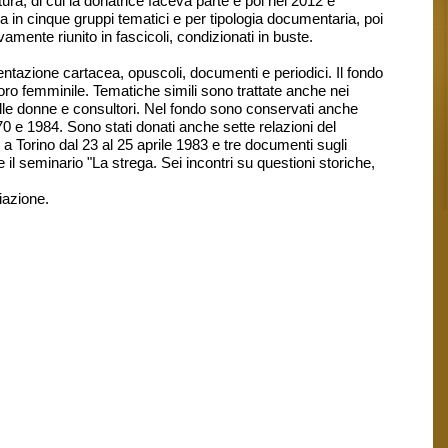
ura, di cui la donatrice faceva parte e poi nel 2012 è
in cinque gruppi tematici e per tipologia documentaria, poi
mente riunito in fascicoli, condizionati in buste.
ntazione cartacea, opuscoli, documenti e periodici. Il fondo
voro femminile. Tematiche simili sono trattate anche nei
sulle donne e consultori. Nel fondo sono conservati anche
70 e 1984. Sono stati donati anche sette relazioni del
a Torino dal 23 al 25 aprile 1983 e tre documenti sugli
l seminario "La strega. Sei incontri su questioni storiche,
iazione.