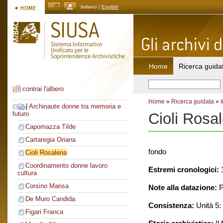
italiano |
English
Home
Ricerca guida
contrai l'albero
Home
»
Ricerca guidata
»
|
Archinaute donne tra memoria e
Cioli Rosa
futuro
Capomazza Tilde
Cartaregia Oriana
fondo
Cioli Rosalena
Coordinamento donne lavoro
Estremi cronologici:
1
cultura
Corsino Marisa
Note alla datazione:
P
De Muro Candida
Consistenza:
Unità 5: 
Figari Franca