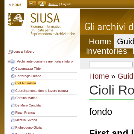
italiano
| English
Home
Guid
inventories
contrai l'albero
|
Archinaute donne tra memoria e futuro
Capomazza Tilde
Home
»
Guid
Cartaregia Oriana
Cioli Rosalena
Cioli R
Coordinamento donne lavoro cultura
Corsino Marisa
De Muro Candida
fondo
Figari Franca
Merello Silvana
Richebuono Giulia
First and 