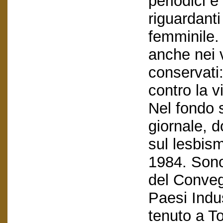
periodici e
riguardanti
femminile. 
anche nei 
conservati:
contro la v
Nel fondo s
giornale, d
sul lesbis
1984. Sono 
del Conveg
Paesi Indus
tenuto a To