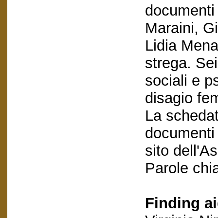
documenti s
Maraini, G
Lidia Mena
strega. Sei
sociali e p
disagio fe
La schedatu
documenti e
sito dell'A
Parole chi
Finding ai