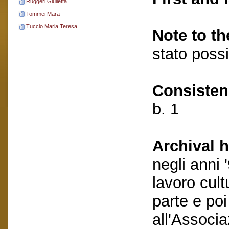
Ruggeri Giulietta
Tommei Mara
Tuccio Maria Teresa
Note to th
stato possi
Consisten
b. 1
Archival h
negli anni
lavoro cult
parte e po
all'Associa