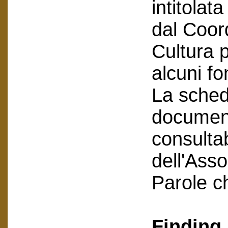
intitolat
dal Coo
Cultura p
alcuni fo
La scheda
document
consultab
dell'Asso
Parole c
Finding 