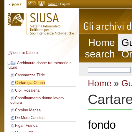
italiano
| English
Home
Gu
search
On
contrai l'albero
|
Archinaute donne tra memoria e
futuro
Capomazza Tilde
Home
»
Gu
Cartaregia Oriana
Cioli Rosalena
Cartar
Coordinamento donne lavoro
cultura
Corsino Marisa
De Muro Candida
fondo
Figari Franca