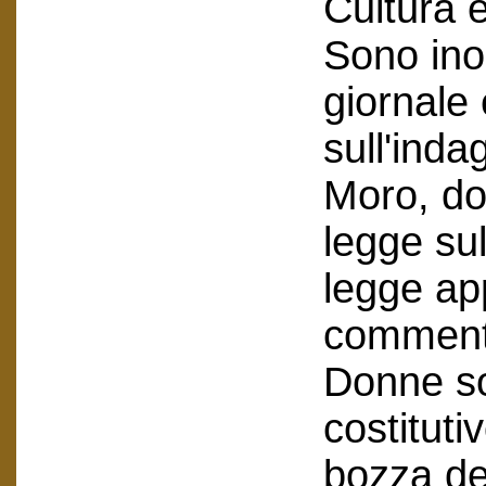
Cultura 
Sono inol
giornale
sull'inda
Moro, do
legge sul
legge app
commento
Donne so
costituti
bozza del 