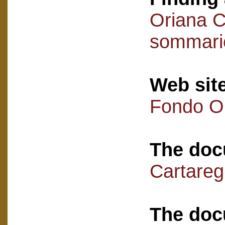
Oriana C
sommari
Web sit
Fondo Or
The doc
Cartareg
The doc