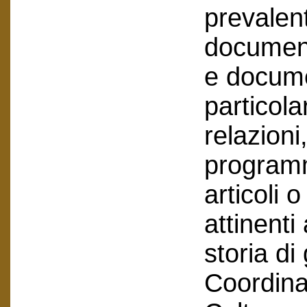
prevalen
document
e documen
particola
relazioni
programm
articoli o
attinenti
storia di
Coordin