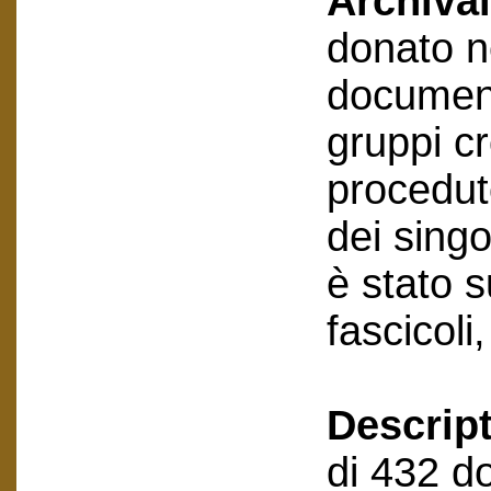
Archival
donato n
document
gruppi cr
procedut
dei sing
è stato 
fascicoli
Descript
di 432 do