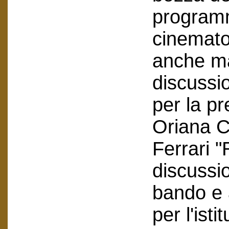
program
cinemato
anche mat
discussio
per la pr
Oriana C
Ferrari "
discussio
bando e a
per l'ist