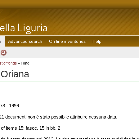
h
Advanced search
On line inventories
Help
st of fonds
» Fond
 Oriana
78 - 1999
1 documenti non è stato possibile attribuire nessuna data.
f items 15: fascc. 15 in bb. 2