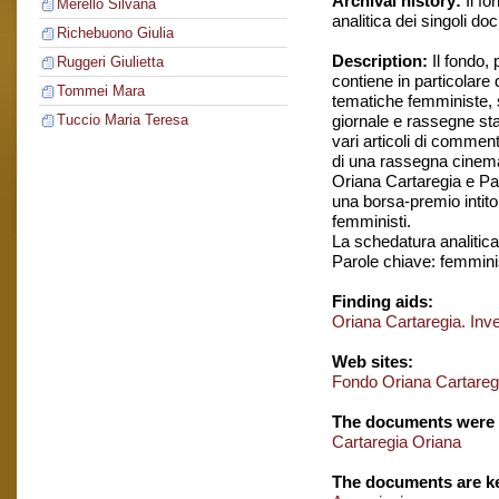
Archival history:
Il fo
Merello Silvana
analitica dei singoli do
Richebuono Giulia
Description:
Il fondo,
Ruggeri Giulietta
contiene in particolare 
Tommei Mara
tematiche femministe, s
giornale e rassegne sta
Tuccio Maria Teresa
vari articoli di commen
di una rassegna cinemat
Oriana Cartaregia e Paol
una borsa-premio intito
femministi.
La schedatura analitica 
Parole chiave: femmin
Finding aids:
Oriana Cartaregia. Inv
Web sites:
Fondo Oriana Cartareg
The documents were 
Cartaregia Oriana
The documents are ke