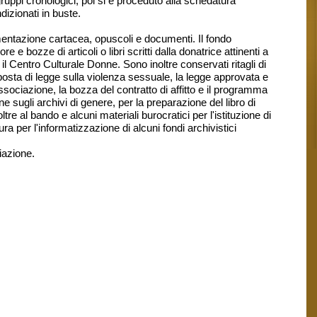
uppi cronologici, poi si è proceduto alla schedatura
dizionati in buste.
mentazione cartacea, opuscoli e documenti. Il fondo
e bozze di articoli o libri scritti dalla donatrice attinenti a
l Centro Culturale Donne. Sono inoltre conservati ritagli di
osta di legge sulla violenza sessuale, la legge approvata e
ssociazione, la bozza del contratto di affitto e il programma
 sugli archivi di genere, per la preparazione del libro di
re al bando e alcuni materiali burocratici per l'istituzione di
 per l'informatizzazione di alcuni fondi archivistici
iazione.