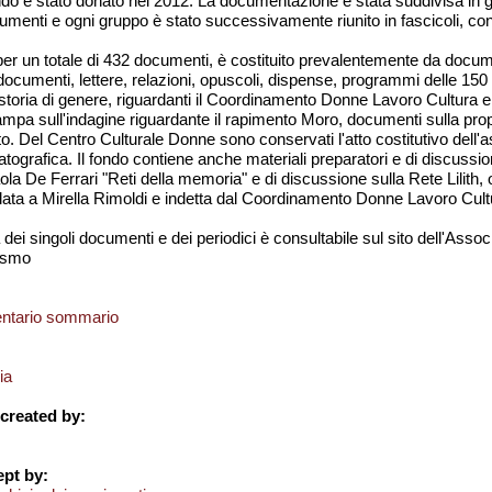
ndo è stato donato nel 2012. La documentazione è stata suddivisa in gr
cumenti e ogni gruppo è stato successivamente riunito in fascicoli, con
 per un totale di 432 documenti, è costituito prevalentemente da docu
documenti, lettere, relazioni, opuscoli, dispense, programmi delle 150 ore 
toria di genere, riguardanti il Coordinamento Donne Lavoro Cultura e i
mpa sull'indagine riguardante il rapimento Moro, documenti sulla prop
to. Del Centro Culturale Donne sono conservati l'atto costitutivo dell'a
ografica. Il fondo contiene anche materiali preparatori e di discussione
a De Ferrari "Reti della memoria" e di discussione sulla Rete Lilith, olt
lata a Mirella Rimoldi e indetta dal Coordinamento Donne Lavoro Cultura
dei singoli documenti e dei periodici è consultabile sul sito dell'Assoc
ismo
entario sommario
ia
created by:
pt by: