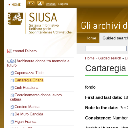
italiano
| English
Home
Guided searc
contrai l'albero
Home
»
Guided search
»
Li
|
Archinaute donne tra memoria e
Cartaregia
futuro
Capomazza Tilde
Cartaregia Oriana
fondo
Cioli Rosalena
Coordinamento donne lavoro
First and last date:
19
cultura
Corsino Marisa
Note to the date:
Per 2
De Muro Candida
Consistence:
Number o
Figari Franca