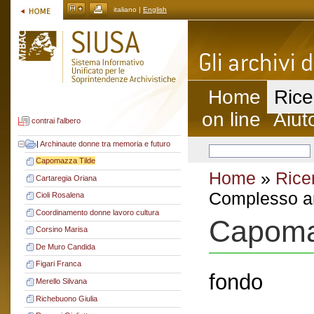
italiano |
English
Home
Rice
on line
Aiut
contrai l'albero
|
Archinaute donne tra memoria e futuro
Capomazza Tilde
Home
»
Rice
Cartaregia Oriana
Complesso ar
Cioli Rosalena
Coordinamento donne lavoro cultura
Capoma
Corsino Marisa
De Muro Candida
Figari Franca
fondo
Merello Silvana
Richebuono Giulia