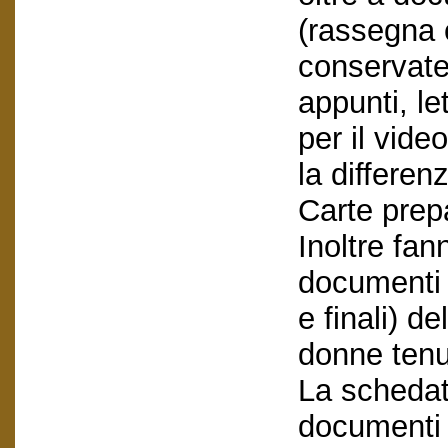
(rassegna 
conservate
appunti, le
per il vid
la differe
Carte prepa
Inoltre fa
documenti (
e finali) d
donne tenu
La schedatu
documenti e