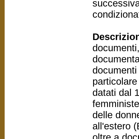
successivam
condizionat
Descrizio
documenti,
documentaz
documenti e
particolar
datati dal 
femministe,
delle donn
all'estero 
oltre a do