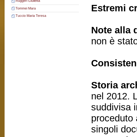
Ruggeri Giulietta
Estremi c
Tommei Mara
Tuccio Maria Teresa
Note alla 
non è stato
Consisten
Storia arc
nel 2012. 
suddivisa i
proceduto a
singoli do