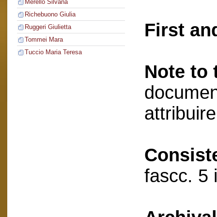
Merello Silvana
Richebuono Giulia
First an
Ruggeri Giulietta
Tommei Mara
Tuccio Maria Teresa
Note to 
document
attribuir
Consist
fascc. 5 