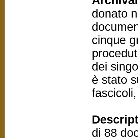
Archival
donato n
document
cinque gr
procedut
dei sing
è stato 
fascicoli
Descript
di 88 doc