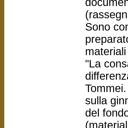
document
(rassegn
Sono con
preparato
materiali
"La cons
differen
Tommei. 
sulla gin
del fond
(material