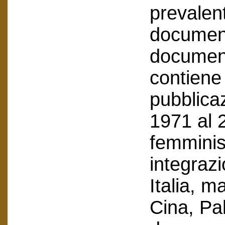
prevalen
document
documenti
contiene 
pubblicaz
1971 al 
femminist
integraz
Italia, m
Cina, Pal