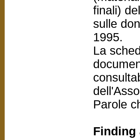
finali) 
sulle do
1995.
La scheda
document
consultab
dell'Asso
Parole c
Finding 