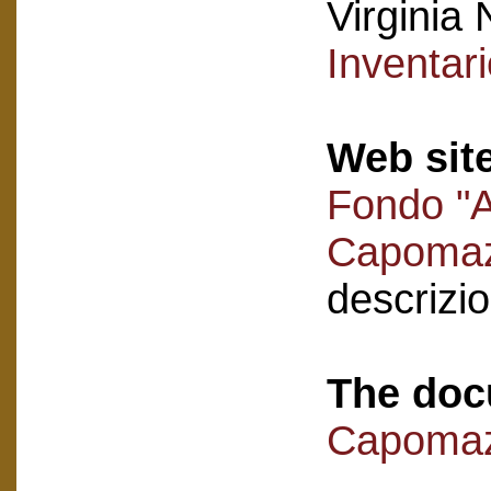
Virginia 
Inventar
Web sit
Fondo "A
Capoma
descrizi
The doc
Capomaz