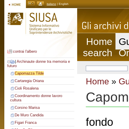
italiano
| English
Home
Gu
search
On
contrai l'albero
|
Archinaute donne tra memoria e
futuro
Capomazza Tilde
Home
»
Gu
Cartaregia Oriana
Cioli Rosalena
Capoma
Coordinamento donne lavoro
cultura
Corsino Marisa
De Muro Candida
fondo
Figari Franca