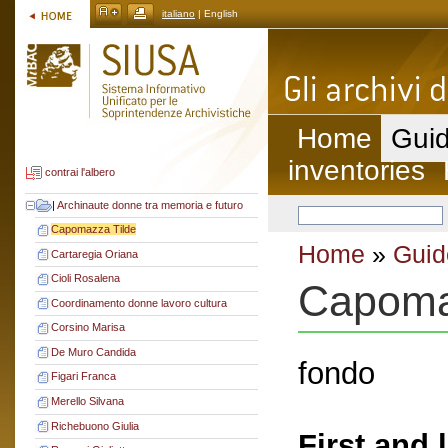
italiano
| English
Home
Guid
inventories
contrai l'albero
|
Archinaute donne tra memoria e futuro
Capomazza Tilde
Home
»
Guid
Cartaregia Oriana
Cioli Rosalena
Capoma
Coordinamento donne lavoro cultura
Corsino Marisa
De Muro Candida
fondo
Figari Franca
Merello Silvana
Richebuono Giulia
First and 