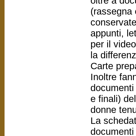
oltre a do
(rassegna 
conservate
appunti, le
per il vid
la differe
Carte prepa
Inoltre fa
documenti (
e finali) d
donne tenu
La schedatu
documenti e