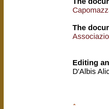
The docum
Capomazza
The docum
Associazio
Editing an
D'Albis Al