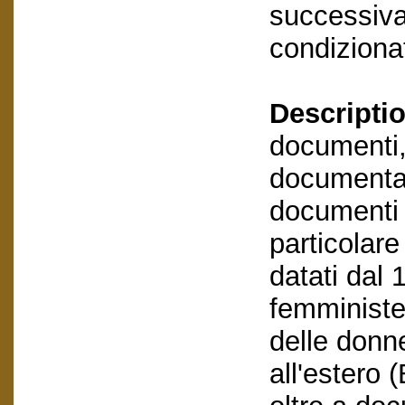
successivam
condizionat
Descriptio
documenti,
documentaz
documenti e
particolar
datati dal 
femministe,
delle donn
all'estero 