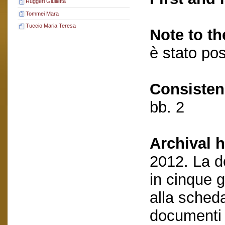
Ruggeri Giulietta
Tommei Mara
Tuccio Maria Teresa
Note to th
è stato pos
Consisten
bb. 2
Archival h
2012. La d
in cinque g
alla scheda
documenti 