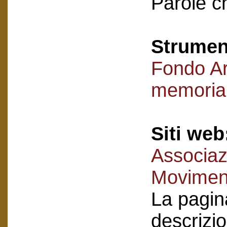
Parole c
Strument
Fondo Ar
memoria 
Siti web
Associaz
Moviment
La pagina
descrizio