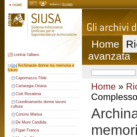
italiano |
English
Home
Ri
avanzata
contrai l'albero
|
Archinaute donne tra memoria e
futuro
Capomazza Tilde
Home
»
Ri
Cartaregia Oriana
Cioli Rosalena
Complesso 
Coordinamento donne lavoro
cultura
Archin
Corsino Marisa
De Muro Candida
memori
Figari Franca