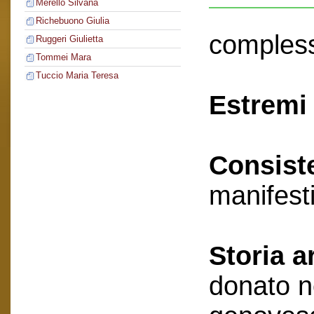
Merello Silvana
Richebuono Giulia
compless
Ruggeri Giulietta
Tommei Mara
Tuccio Maria Teresa
Estremi 
Consist
manifest
Storia a
donato n