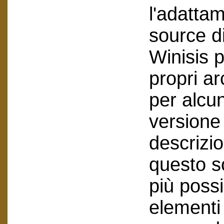
l'adatta
source di
Winisis p
propri ar
per alcun
versione 
descrizio
questo s
più poss
elementi 