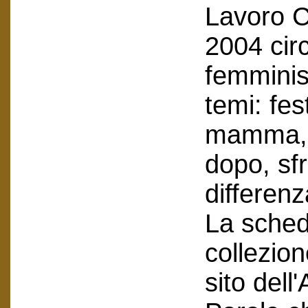
Lavoro C
2004 circ
femminis
temi: fes
mamma, a
dopo, sf
differenz
La scheda
collezion
sito dell