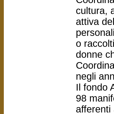
cultura,
attiva de
personal
o raccolt
donne ch
Coordina
negli an
Il fondo
98 manife
afferent