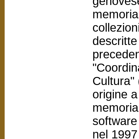
genovese
memoria 
collezion
descritte
precede
"Coordi
Cultura" 
origine a
memoria e
software 
nel 1997 