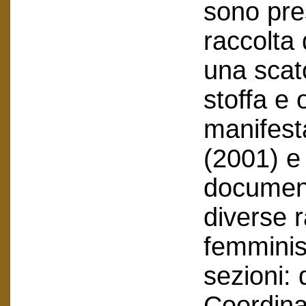
sono pres
raccolta 
una scato
stoffa e 
manifest
(2001) e
document
diverse r
femminist
sezioni:
Coordin