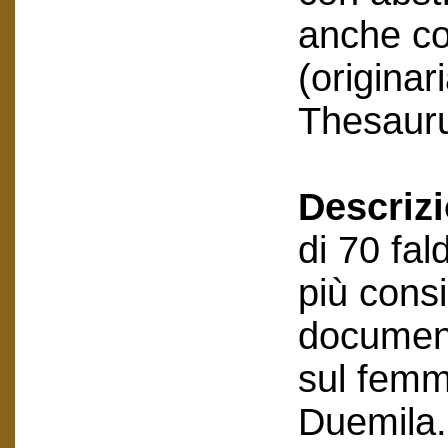
anche co
(originar
Thesauru
Descriz
di 70 fal
più cons
document
sul femm
Duemila.