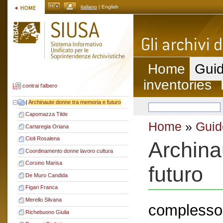
italiano
| English
Home
Guid
inventories
contrai l'albero
|
Archinaute donne tra memoria e futuro
Capomazza Tilde
Home
»
Guid
Cartaregia Oriana
Cioli Rosalena
Archina
Coordinamento donne lavoro cultura
Corsino Marisa
futuro
De Muro Candida
Figari Franca
Merello Silvana
complesso 
Richebuono Giulia