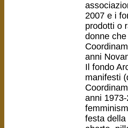
associazio
2007 e i f
prodotti o 
donne che 
Coordiname
anni Novan
Il fondo A
manifesti (
Coordiname
anni 1973-2
femminismo
festa dell