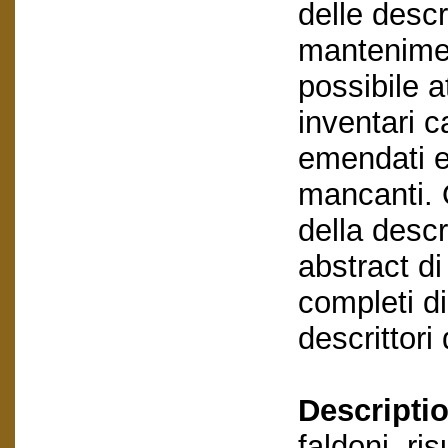
delle descr
mantenimen
possibile at
inventari c
emendati e
mancanti. 
della descr
abstract d
completi di
descrittor
Descriptio
faldoni, ri