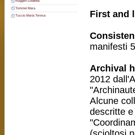
Ruggeri Giulietta
Tommei Mara
First and 
Tuccio Maria Teresa
Consisten
manifesti 
Archival h
2012 dall'
"Archinaut
Alcune coll
descritte 
"Coordinam
(scioltosi 