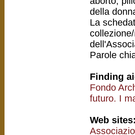
aborto, pil
della donna
La schedatu
collezione/
dell'Assoc
Parole chi
Finding ai
Fondo Arch
futuro. I m
Web sites
Associazio