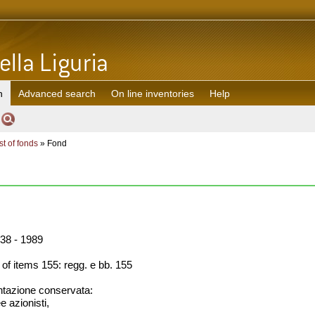
h
Advanced search
On line inventories
Help
st of fonds
» Fond
38 - 1989
f items 155: regg. e bb. 155
azione conservata:
e azionisti,