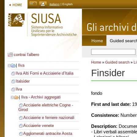
italiano
| English
Home
Guided searc
contrai l'albero
Home
»
Guided search
»
Li
|
Ilva
Finsider
Ilva Alti Forni e Acciaierie d’Italia
Italsider
Ilva
fondo
|
Ilva - Archivi aggregati
First and last date:
19
Acciaierie elettriche Cogne -
Girod
Consistence:
Number o
Acciaierie e ferriere nazionali
Acciaierie venete
Description:
Document
- Libri verbali assemble
Agglomerati antracite Aosta