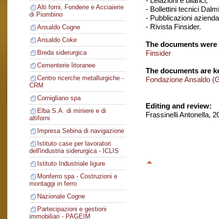
- Lelazioni e bilanci,
Alti forni, Fonderie e Acciaierie
- Bollettini tecnici Dalm
di Piombino
- Pubblicazioni aziendal
- Rivista Finsider.
Ansaldo Cogne
Ansaldo Coke
The documents were 
Finsider
Breda siderurgica
Cementerie litoranee
The documents are ke
Centro ricerche metallurgiche -
Fondazione Ansaldo (
CRM
Cornigliano spa
Editing and review:
Elba S.A. di miniere e di
Frassinelli Antonella, 
altiforni
Impresa Sebina di navigazione
Istituto case per lavoratori
dell'industria siderurgica - ICLIS
Istituto Industriale ligure
Monferro spa - Costruzioni e
montaggi in ferro
Nazionale Cogne
Partecipazioni e gestioni
immobiliari - PAGEIM