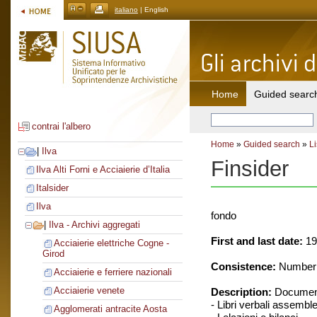
italiano
| English
Home
Guided searc
contrai l'albero
Home
»
Guided search
»
Li
|
Ilva
Finsider
Ilva Alti Forni e Acciaierie d’Italia
Italsider
Ilva
fondo
|
Ilva - Archivi aggregati
First and last date:
19
Acciaierie elettriche Cogne -
Girod
Consistence:
Number o
Acciaierie e ferriere nazionali
Acciaierie venete
Description:
Document
- Libri verbali assemble
Agglomerati antracite Aosta