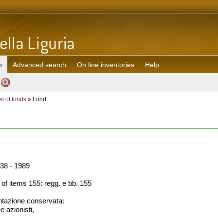
h
Advanced search
On line inventories
Help
st of fonds
» Fond
38 - 1989
f items 155: regg. e bb. 155
azione conservata:
e azionisti,