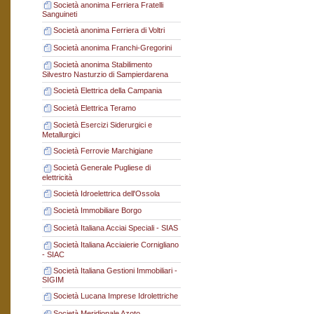
Società anonima Ferriera Fratelli
Sanguineti
Società anonima Ferriera di Voltri
Società anonima Franchi-Gregorini
Società anonima Stabilimento
Silvestro Nasturzio di Sampierdarena
Società Elettrica della Campania
Società Elettrica Teramo
Società Esercizi Siderurgici e
Metallurgici
Società Ferrovie Marchigiane
Società Generale Pugliese di
elettricità
Società Idroelettrica dell'Ossola
Società Immobiliare Borgo
Società Italiana Acciai Speciali - SIAS
Società Italiana Acciaierie Cornigliano
- SIAC
Società Italiana Gestioni Immobiliari -
SIGIM
Società Lucana Imprese Idrolettriche
Società Meridionale Azoto