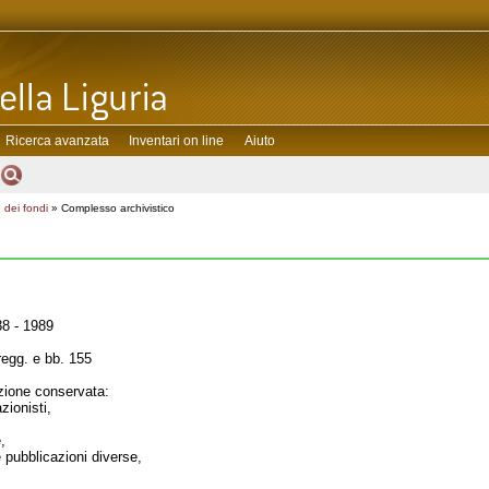
Ricerca avanzata
Inventari on line
Aiuto
 dei fondi
» Complesso archivistico
8 - 1989
regg. e bb. 155
ione conservata:
zionisti,
,
e pubblicazioni diverse,