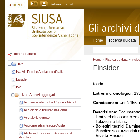
italiano |
English
Home
Ricerca guidata
contrai l'albero
Home
»
Ricerca guidata
»
Indice
|
Ilva
Finsider
Ilva Alti Forni e Acciaierie d’Italia
Italsider
fondo
Ilva
Estremi cronologici:
193
|
Ilva - Archivi aggregati
Consistenza:
Unità 155: 
Acciaierie elettriche Cogne - Girod
Acciaierie e ferriere nazionali
Descrizione:
Documentaz
- Libri verbali assemblee a
Acciaierie venete
- Lelazioni e bilanci,
Agglomerati antracite Aosta
- Bollettini tecnici Dalmine
- Pubblicazioni aziendali 
Alti forni, Fonderie e Acciaierie di
- Rivista Finsider.
Piombino