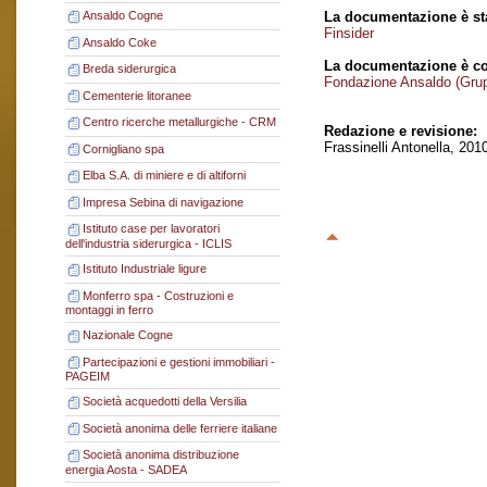
La documentazione è sta
Ansaldo Cogne
Finsider
Ansaldo Coke
La documentazione è co
Breda siderurgica
Fondazione Ansaldo (Gru
Cementerie litoranee
Centro ricerche metallurgiche - CRM
Redazione e revisione:
Frassinelli Antonella, 201
Cornigliano spa
Elba S.A. di miniere e di altiforni
Impresa Sebina di navigazione
Istituto case per lavoratori
dell'industria siderurgica - ICLIS
Istituto Industriale ligure
Monferro spa - Costruzioni e
montaggi in ferro
Nazionale Cogne
Partecipazioni e gestioni immobiliari -
PAGEIM
Società acquedotti della Versilia
Società anonima delle ferriere italiane
Società anonima distribuzione
energia Aosta - SADEA