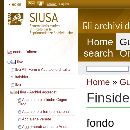
italiano
| English
Home
Gu
search
On
contrai l'albero
|
Ilva
Ilva Alti Forni e Acciaierie d’Italia
Italsider
Home
»
Gu
Ilva
|
Ilva - Archivi aggregati
Finside
Acciaierie elettriche Cogne -
Girod
Acciaierie e ferriere nazionali
fondo
Acciaierie venete
Agglomerati antracite Aosta