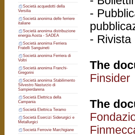
- Bollett
Società acquedotti della
- Pubblic
Versilia
Società anonima delle ferriere
pubblicaz
italiane
Società anonima distribuzione
- Rivista
energia Aosta - SADEA
Società anonima Ferriera
Fratelli Sanguineti
Società anonima Ferriera di
Voltri
The doc
Società anonima Franchi-
Gregorini
Finsider
Società anonima Stabilimento
Silvestro Nasturzio di
Sampierdarena
Società Elettrica della
The doc
Campania
Società Elettrica Teramo
Fondazi
Società Esercizi Siderurgici e
Metallurgici
Finmecc
Società Ferrovie Marchigiane