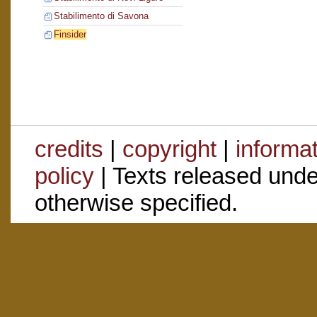
Stabilimento di Savona
Finsider
credits
|
copyright
|
informa
policy
| Texts released und
otherwise specified.