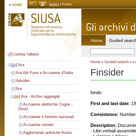
italiano
| English
Home
Guided searc
contrai l'albero
Home
»
Guided search
»
Li
|
Ilva
Finsider
Ilva Alti Forni e Acciaierie d’Italia
Italsider
Ilva
fondo
|
Ilva - Archivi aggregati
First and last date:
19
Acciaierie elettriche Cogne -
Girod
Consistence:
Number o
Acciaierie e ferriere nazionali
Acciaierie venete
Description:
Document
- Libri verbali assemble
Agglomerati antracite Aosta