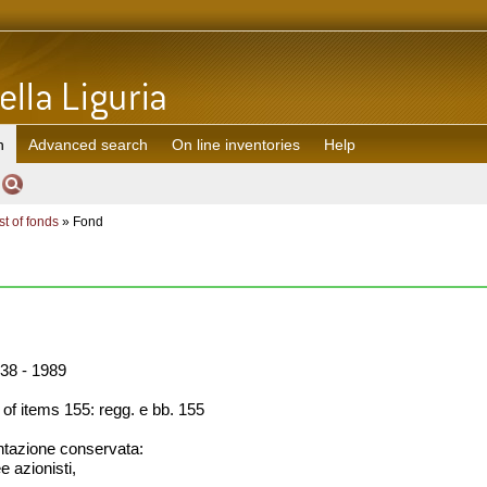
h
Advanced search
On line inventories
Help
st of fonds
» Fond
38 - 1989
f items 155: regg. e bb. 155
azione conservata:
e azionisti,