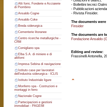
- Lelazioni e bilanci,
Alti forni, Fonderie e Acciaierie
- Bollettini tecnici Dalm
di Piombino
- Pubblicazioni aziendal
- Rivista Finsider.
Ansaldo Cogne
Ansaldo Coke
The documents were 
Finsider
Breda siderurgica
Cementerie litoranee
The documents are ke
Centro ricerche metallurgiche -
Fondazione Ansaldo (
CRM
Cornigliano spa
Editing and review:
Elba S.A. di miniere e di
Frassinelli Antonella, 
altiforni
Impresa Sebina di navigazione
Istituto case per lavoratori
dell'industria siderurgica - ICLIS
Istituto Industriale ligure
Monferro spa - Costruzioni e
montaggi in ferro
Nazionale Cogne
Partecipazioni e gestioni
immobiliari - PAGEIM