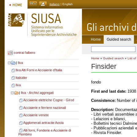
italiano
| English
Home
Guided search
contrai l'albero
Home
»
Guided search
»
List of
|
Ilva
Finsider
Ilva Alti Forni e Acciaierie d’Italia
Italsider
fondo
Ilva
First and last date:
1938 
|
Ilva - Archivi aggregati
Consistence:
Number of i
Acciaierie elettriche Cogne - Girod
Acciaierie e ferriere nazionali
Description:
Documentazi
- Libri verbali assemblee a
Acciaierie venete
- Lelazioni e bilanci,
Agglomerati antracite Aosta
- Bollettini tecnici Dalmine
- Pubblicazioni aziendali 
Alti forni, Fonderie e Acciaierie di
- Rivista Finsider.
Piombino