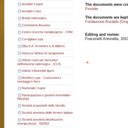
The documents were cre
Ansaldo Cogne
Finsider
Ansaldo Coke
The documents are kept
Breda siderurgica
Fondazione Ansaldo (Gru
Cementerie litoranee
Centro ricerche metallurgiche - CRM
Editing and review:
Frassinelli Antonella, 201
Cornigliano spa
Elba S.A. di miniere e di altiforni
Impresa Sebina di navigazione
Istituto case per lavoratori
dell'industria siderurgica - ICLIS
Istituto Industriale ligure
Monferro spa - Costruzioni e
montaggi in ferro
Nazionale Cogne
Partecipazioni e gestioni immobiliari -
PAGEIM
Società acquedotti della Versilia
Società anonima delle ferriere italiane
Società anonima distribuzione
energia Aosta - SADEA