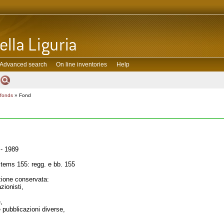
Advanced search
On line inventories
Help
 fonds
» Fond
- 1989
tems 155: regg. e bb. 155
one conservata:
zionisti,
,
e pubblicazioni diverse,