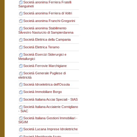
Società anonima Ferriera Fratelli
Sanguineti
Società anonima Ferriera di Voltri
Società anonima Franchi-Gregorini
Società anonima Stabilimento
Silvestro Nasturzio di Sampierdarena
Società Elettrica della Campania
Società Elettrica Teramo
Società Esercizi Siderurgici e
Metallurgici
Società Ferrovie Marchigiane
Società Generale Pugliese di
elettricità
Società Idroelettrica dell'Ossola
Società Immobiliare Borgo
Società Italiana Acciai Speciali - SIAS
Società Italiana Acciaierie Cornigliano
- SIAC
Società Italiana Gestioni Immobiliari -
SIGIM
Società Lucana Imprese Idrolettriche
Società Meridionale Azoto