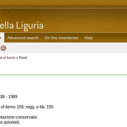
h
Advanced search
On line inventories
Help
st of fonds
» Fond
38 - 1989
f items 155: regg. e bb. 155
azione conservata:
e azionisti,