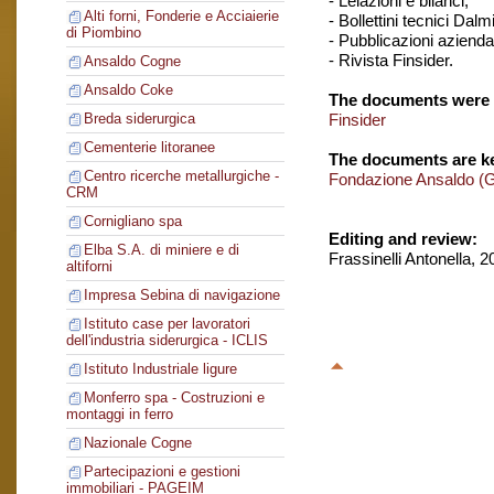
- Lelazioni e bilanci,
Alti forni, Fonderie e Acciaierie
- Bollettini tecnici Dalm
di Piombino
- Pubblicazioni aziendal
- Rivista Finsider.
Ansaldo Cogne
Ansaldo Coke
The documents were 
Finsider
Breda siderurgica
Cementerie litoranee
The documents are ke
Centro ricerche metallurgiche -
Fondazione Ansaldo (
CRM
Cornigliano spa
Editing and review:
Elba S.A. di miniere e di
Frassinelli Antonella, 
altiforni
Impresa Sebina di navigazione
Istituto case per lavoratori
dell'industria siderurgica - ICLIS
Istituto Industriale ligure
Monferro spa - Costruzioni e
montaggi in ferro
Nazionale Cogne
Partecipazioni e gestioni
immobiliari - PAGEIM