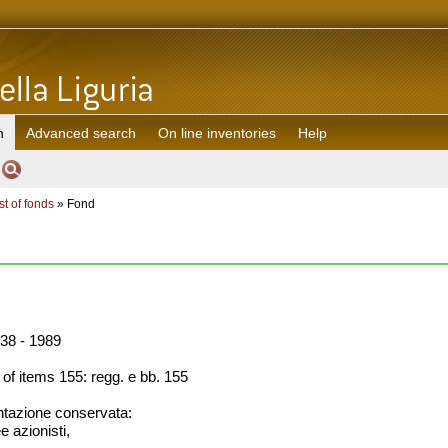
h
Advanced search
On line inventories
Help
st of fonds
» Fond
38 - 1989
f items 155: regg. e bb. 155
azione conservata:
e azionisti,