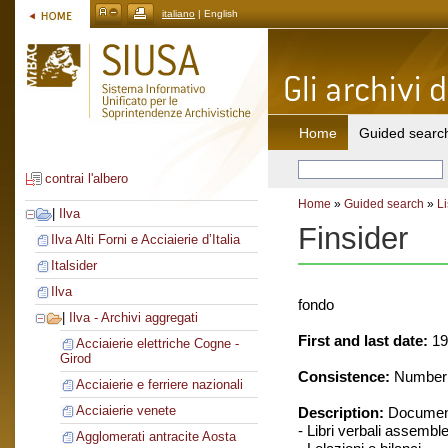
italiano
| English
Home
Guided searc
contrai l'albero
Home
»
Guided search
»
Li
|
Ilva
Finsider
Ilva Alti Forni e Acciaierie d’Italia
Italsider
Ilva
fondo
|
Ilva - Archivi aggregati
First and last date:
19
Acciaierie elettriche Cogne -
Girod
Consistence:
Number o
Acciaierie e ferriere nazionali
Acciaierie venete
Description:
Document
- Libri verbali assemble
Agglomerati antracite Aosta