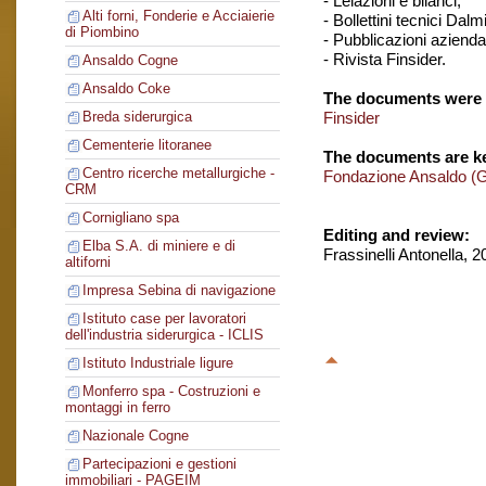
- Lelazioni e bilanci,
Alti forni, Fonderie e Acciaierie
- Bollettini tecnici Dalm
di Piombino
- Pubblicazioni aziendal
- Rivista Finsider.
Ansaldo Cogne
Ansaldo Coke
The documents were 
Finsider
Breda siderurgica
Cementerie litoranee
The documents are ke
Centro ricerche metallurgiche -
Fondazione Ansaldo (
CRM
Cornigliano spa
Editing and review:
Elba S.A. di miniere e di
Frassinelli Antonella, 
altiforni
Impresa Sebina di navigazione
Istituto case per lavoratori
dell'industria siderurgica - ICLIS
Istituto Industriale ligure
Monferro spa - Costruzioni e
montaggi in ferro
Nazionale Cogne
Partecipazioni e gestioni
immobiliari - PAGEIM