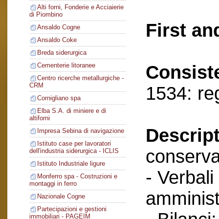
Alti forni, Fonderie e Acciaierie
di Piombino
First an
Ansaldo Cogne
Ansaldo Coke
Breda siderurgica
Cementerie litoranee
Consist
Centro ricerche metallurgiche -
CRM
1534: re
Cornigliano spa
Elba S.A. di miniere e di
altiforni
Descript
Impresa Sebina di navigazione
Istituto case per lavoratori
conserva
dell'industria siderurgica - ICLIS
Istituto Industriale ligure
- Verbali
Monferro spa - Costruzioni e
montaggi in ferro
amminist
Nazionale Cogne
Partecipazioni e gestioni
immobiliari - PAGEIM