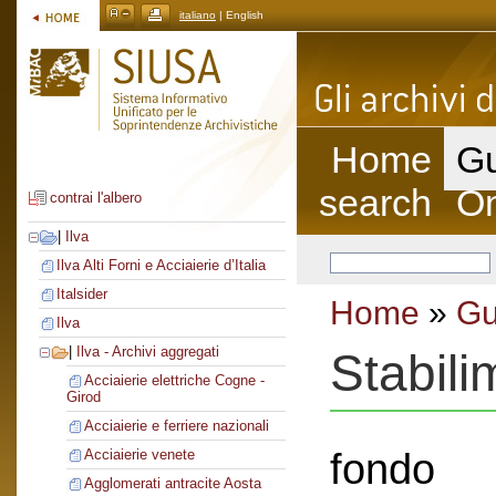
italiano
| English
Home
Gu
search
On
contrai l'albero
|
Ilva
Ilva Alti Forni e Acciaierie d’Italia
Italsider
Home
»
Gu
Ilva
|
Ilva - Archivi aggregati
Stabil
Acciaierie elettriche Cogne -
Girod
Acciaierie e ferriere nazionali
fondo
Acciaierie venete
Agglomerati antracite Aosta