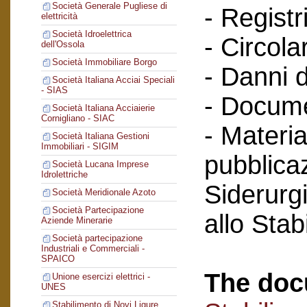
Società Generale Pugliese di
- Registri
elettricità
Società Idroelettrica
- Circola
dell'Ossola
Società Immobiliare Borgo
- Danni d
Società Italiana Acciai Speciali
- SIAS
- Docume
Società Italiana Acciaierie
Cornigliano - SIAC
- Materia
Società Italiana Gestioni
Immobiliari - SIGIM
pubblicaz
Società Lucana Imprese
Idrolettriche
Siderurg
Società Meridionale Azoto
Società Partecipazione
allo Sta
Aziende Minerarie
Società partecipazione
Industriali e Commerciali -
SPAICO
The doc
Unione esercizi elettrici -
UNES
Stabilimento di Novi Ligure