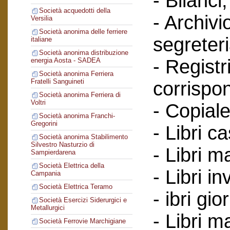
- Bilanci;
Società acquedotti della
- Archivi
Versilia
Società anonima delle ferriere
segreteri
italiane
Società anonima distribuzione
- Registr
energia Aosta - SADEA
Società anonima Ferriera
Fratelli Sanguineti
corrispo
Società anonima Ferriera di
Voltri
- Copiale
Società anonima Franchi-
Gregorini
- Libri c
Società anonima Stabilimento
Silvestro Nasturzio di
- Libri ma
Sampierdarena
Società Elettrica della
- Libri in
Campania
Società Elettrica Teramo
- ibri gio
Società Esercizi Siderurgici e
Metallurgici
- Libri m
Società Ferrovie Marchigiane