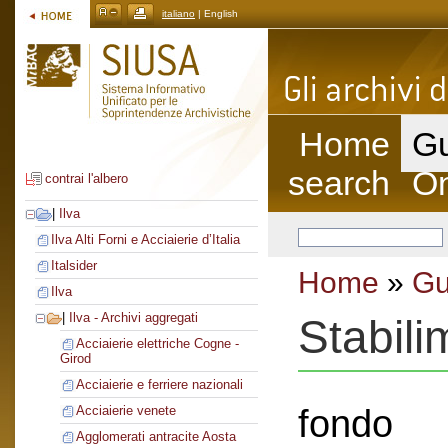
italiano
| English
Home
Gu
search
On
contrai l'albero
|
Ilva
Ilva Alti Forni e Acciaierie d’Italia
Italsider
Home
»
Gu
Ilva
|
Ilva - Archivi aggregati
Stabil
Acciaierie elettriche Cogne -
Girod
Acciaierie e ferriere nazionali
fondo
Acciaierie venete
Agglomerati antracite Aosta