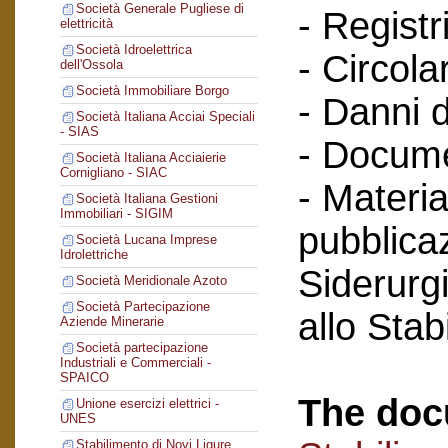
Società Generale Pugliese di
- Registri
elettricità
Società Idroelettrica
- Circola
dell'Ossola
Società Immobiliare Borgo
- Danni d
Società Italiana Acciai Speciali
- SIAS
- Docume
Società Italiana Acciaierie
Cornigliano - SIAC
- Materia
Società Italiana Gestioni
Immobiliari - SIGIM
pubblicaz
Società Lucana Imprese
Idrolettriche
Siderurg
Società Meridionale Azoto
Società Partecipazione
allo Sta
Aziende Minerarie
Società partecipazione
Industriali e Commerciali -
SPAICO
The doc
Unione esercizi elettrici -
UNES
Stabilimento di Novi Ligure