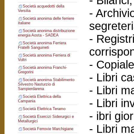
- Bilanci;
Società acquedotti della
- Archivi
Versilia
Società anonima delle ferriere
segreteri
italiane
Società anonima distribuzione
- Registr
energia Aosta - SADEA
Società anonima Ferriera
Fratelli Sanguineti
corrispo
Società anonima Ferriera di
Voltri
- Copiale
Società anonima Franchi-
Gregorini
- Libri c
Società anonima Stabilimento
Silvestro Nasturzio di
- Libri ma
Sampierdarena
Società Elettrica della
- Libri in
Campania
Società Elettrica Teramo
- ibri gio
Società Esercizi Siderurgici e
Metallurgici
- Libri m
Società Ferrovie Marchigiane