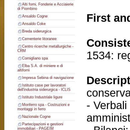
Alti forni, Fonderie e Acciaierie
di Piombino
First an
Ansaldo Cogne
Ansaldo Coke
Breda siderurgica
Cementerie litoranee
Consist
Centro ricerche metallurgiche -
CRM
1534: re
Cornigliano spa
Elba S.A. di miniere e di
altiforni
Descript
Impresa Sebina di navigazione
Istituto case per lavoratori
conserva
dell'industria siderurgica - ICLIS
Istituto Industriale ligure
- Verbali
Monferro spa - Costruzioni e
montaggi in ferro
amminist
Nazionale Cogne
Partecipazioni e gestioni
immobiliari - PAGEIM