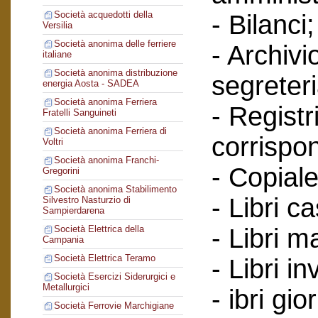
Società acquedotti della
- Bilanci;
Versilia
Società anonima delle ferriere
- Archivi
italiane
Società anonima distribuzione
segreteri
energia Aosta - SADEA
Società anonima Ferriera
- Registr
Fratelli Sanguineti
Società anonima Ferriera di
corrispo
Voltri
Società anonima Franchi-
- Copiale
Gregorini
Società anonima Stabilimento
- Libri c
Silvestro Nasturzio di
Sampierdarena
- Libri ma
Società Elettrica della
Campania
Società Elettrica Teramo
- Libri in
Società Esercizi Siderurgici e
Metallurgici
- ibri gio
Società Ferrovie Marchigiane