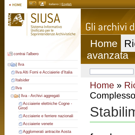
italiano |
English
Home
Ri
avanzata
contrai l'albero
|
Ilva
Ilva Alti Forni e Acciaierie d’Italia
Italsider
Home
»
Ri
Ilva
Complesso 
|
Ilva - Archivi aggregati
Acciaierie elettriche Cogne -
Stabil
Girod
Acciaierie e ferriere nazionali
Acciaierie venete
Agglomerati antracite Aosta