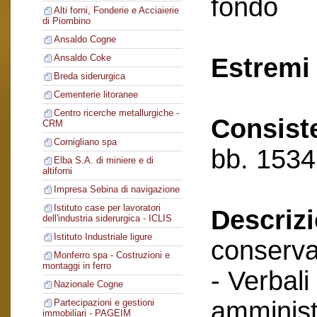
fondo
Alti forni, Fonderie e Acciaierie
di Piombino
Ansaldo Cogne
Ansaldo Coke
Estremi 
Breda siderurgica
Cementerie litoranee
Centro ricerche metallurgiche -
Consist
CRM
Cornigliano spa
bb. 1534
Elba S.A. di miniere e di
altiforni
Impresa Sebina di navigazione
Istituto case per lavoratori
Descriz
dell'industria siderurgica - ICLIS
Istituto Industriale ligure
conserva
Monferro spa - Costruzioni e
montaggi in ferro
- Verbali
Nazionale Cogne
amminist
Partecipazioni e gestioni
immobiliari - PAGEIM