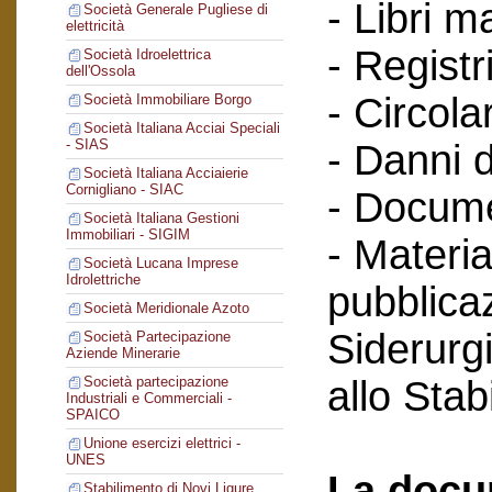
- Libri m
Società Generale Pugliese di
elettricità
- Registri
Società Idroelettrica
dell'Ossola
- Circola
Società Immobiliare Borgo
Società Italiana Acciai Speciali
- SIAS
- Danni d
Società Italiana Acciaierie
Cornigliano - SIAC
- Docume
Società Italiana Gestioni
Immobiliari - SIGIM
- Materia
Società Lucana Imprese
Idrolettriche
pubblicaz
Società Meridionale Azoto
Siderurg
Società Partecipazione
Aziende Minerarie
allo Sta
Società partecipazione
Industriali e Commerciali -
SPAICO
Unione esercizi elettrici -
UNES
La docu
Stabilimento di Novi Ligure