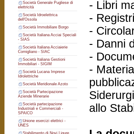
- Libri m
Società Generale Pugliese di
elettricità
- Registri
Società Idroelettrica
dell'Ossola
- Circola
Società Immobiliare Borgo
Società Italiana Acciai Speciali
- SIAS
- Danni d
Società Italiana Acciaierie
Cornigliano - SIAC
- Docume
Società Italiana Gestioni
Immobiliari - SIGIM
- Materia
Società Lucana Imprese
Idrolettriche
pubblicaz
Società Meridionale Azoto
Siderurg
Società Partecipazione
Aziende Minerarie
allo Sta
Società partecipazione
Industriali e Commerciali -
SPAICO
Unione esercizi elettrici -
UNES
La docu
Stabilimento di Novi Ligure