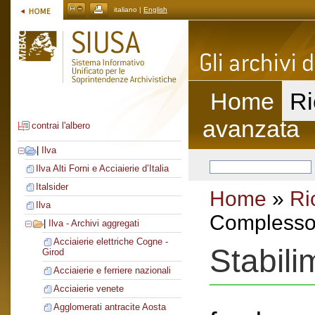
italiano |
English
Home
Ri
avanzata
contrai l'albero
|
Ilva
Ilva Alti Forni e Acciaierie d’Italia
Italsider
Home
»
Ri
Ilva
Complesso 
|
Ilva - Archivi aggregati
Acciaierie elettriche Cogne -
Stabil
Girod
Acciaierie e ferriere nazionali
Acciaierie venete
Agglomerati antracite Aosta