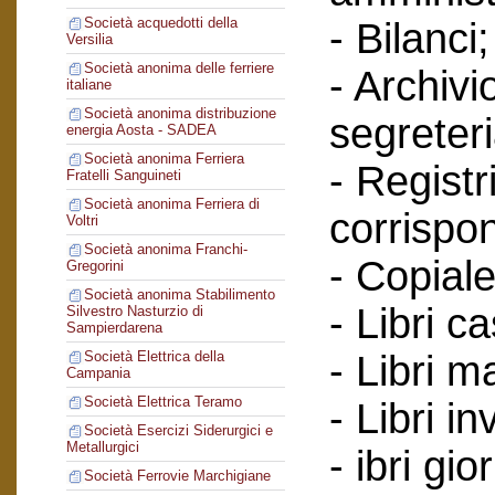
Società acquedotti della
- Bilanci;
Versilia
Società anonima delle ferriere
- Archivi
italiane
Società anonima distribuzione
segreteri
energia Aosta - SADEA
Società anonima Ferriera
- Registr
Fratelli Sanguineti
Società anonima Ferriera di
corrispo
Voltri
Società anonima Franchi-
- Copiale
Gregorini
Società anonima Stabilimento
- Libri c
Silvestro Nasturzio di
Sampierdarena
- Libri ma
Società Elettrica della
Campania
Società Elettrica Teramo
- Libri in
Società Esercizi Siderurgici e
Metallurgici
- ibri gio
Società Ferrovie Marchigiane