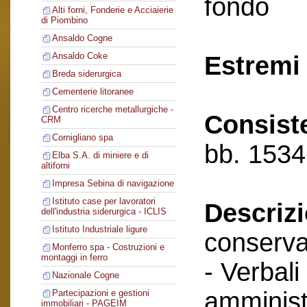
fondo
Alti forni, Fonderie e Acciaierie
di Piombino
Ansaldo Cogne
Ansaldo Coke
Estremi 
Breda siderurgica
Cementerie litoranee
Centro ricerche metallurgiche -
Consist
CRM
Cornigliano spa
bb. 1534
Elba S.A. di miniere e di
altiforni
Impresa Sebina di navigazione
Istituto case per lavoratori
Descriz
dell'industria siderurgica - ICLIS
Istituto Industriale ligure
conserva
Monferro spa - Costruzioni e
montaggi in ferro
- Verbali
Nazionale Cogne
amminist
Partecipazioni e gestioni
immobiliari - PAGEIM