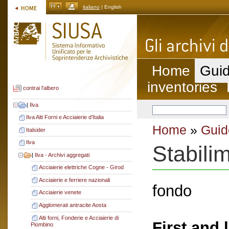
italiano
| English
Home
Guid
inventories
contrai l'albero
|
Ilva
Ilva Alti Forni e Acciaierie d’Italia
Home
»
Guid
Italsider
Ilva
Stabili
|
Ilva - Archivi aggregati
Acciaierie elettriche Cogne - Girod
Acciaierie e ferriere nazionali
fondo
Acciaierie venete
Agglomerati antracite Aosta
Alti forni, Fonderie e Acciaierie di
First and 
Piombino