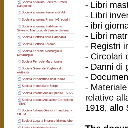
- Libri mast
Società anonima Ferriera Fratelli
Sanguineti
- Libri inve
Società anonima Ferriera di Voltri
Società anonima Franchi-Gregorini
- ibri giorn
Società anonima Stabilimento
Silvestro Nasturzio di Sampierdarena
- Libri matr
Società Elettrica della Campania
- Registri i
Società Elettrica Teramo
Società Esercizi Siderurgici e
- Circolari
Metallurgici
Società Ferrovie Marchigiane
- Danni di 
Società Generale Pugliese di
elettricità
- Document
Società Idroelettrica dell'Ossola
- Materiale
Società Immobiliare Borgo
Società Italiana Acciai Speciali - SIAS
relative al
Società Italiana Acciaierie Cornigliano
- SIAC
1918, allo
Società Italiana Gestioni Immobiliari -
SIGIM
Società Lucana Imprese Idrolettriche
Società Meridionale Azoto