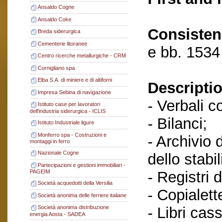
Ansaldo Cogne
Ansaldo Coke
Consisten
Breda siderurgica
Cementerie litoranee
e bb. 1534
Centro ricerche metallurgiche - CRM
Cornigliano spa
Elba S.A. di miniere e di altiforni
Descriptio
Impresa Sebina di navigazione
- Verbali c
Istituto case per lavoratori
dell'industria siderurgica - ICLIS
- Bilanci;
Istituto Industriale ligure
Monferro spa - Costruzioni e
- Archivio 
montaggi in ferro
Nazionale Cogne
dello stabi
Partecipazioni e gestioni immobiliari -
- Registri 
PAGEIM
Società acquedotti della Versilia
- Copialett
Società anonima delle ferriere italiane
- Libri cas
Società anonima distribuzione
energia Aosta - SADEA