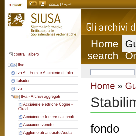
italiano
| English
Home
Gu
search
On
contrai l'albero
|
Ilva
Ilva Alti Forni e Acciaierie d’Italia
Italsider
Home
»
Gu
Ilva
|
Ilva - Archivi aggregati
Stabil
Acciaierie elettriche Cogne -
Girod
Acciaierie e ferriere nazionali
fondo
Acciaierie venete
Agglomerati antracite Aosta