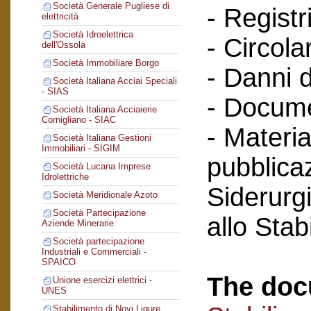
Società Generale Pugliese di
- Registri
elettricità
Società Idroelettrica
- Circola
dell'Ossola
Società Immobiliare Borgo
- Danni d
Società Italiana Acciai Speciali
- SIAS
- Docume
Società Italiana Acciaierie
Cornigliano - SIAC
- Materia
Società Italiana Gestioni
Immobiliari - SIGIM
pubblicaz
Società Lucana Imprese
Idrolettriche
Siderurg
Società Meridionale Azoto
Società Partecipazione
allo Sta
Aziende Minerarie
Società partecipazione
Industriali e Commerciali -
SPAICO
The doc
Unione esercizi elettrici -
UNES
Stabilimento di Novi Ligure