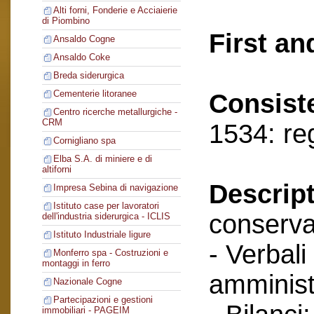
Alti forni, Fonderie e Acciaierie
di Piombino
First an
Ansaldo Cogne
Ansaldo Coke
Breda siderurgica
Cementerie litoranee
Consist
Centro ricerche metallurgiche -
CRM
1534: re
Cornigliano spa
Elba S.A. di miniere e di
altiforni
Descript
Impresa Sebina di navigazione
Istituto case per lavoratori
conserva
dell'industria siderurgica - ICLIS
Istituto Industriale ligure
- Verbali
Monferro spa - Costruzioni e
montaggi in ferro
amminist
Nazionale Cogne
Partecipazioni e gestioni
immobiliari - PAGEIM