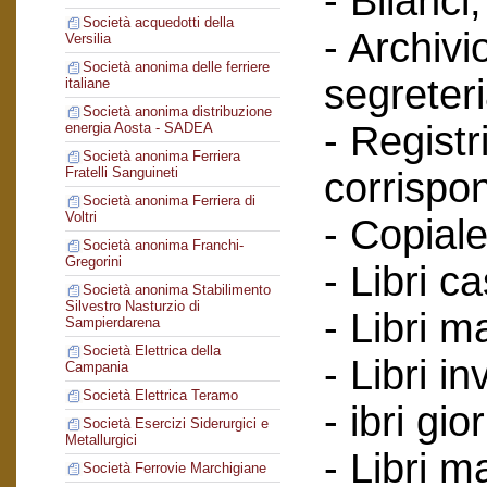
- Bilanci;
Società acquedotti della
- Archivi
Versilia
Società anonima delle ferriere
segreteri
italiane
Società anonima distribuzione
- Registr
energia Aosta - SADEA
Società anonima Ferriera
Fratelli Sanguineti
corrispo
Società anonima Ferriera di
Voltri
- Copiale
Società anonima Franchi-
Gregorini
- Libri c
Società anonima Stabilimento
Silvestro Nasturzio di
- Libri ma
Sampierdarena
Società Elettrica della
- Libri in
Campania
Società Elettrica Teramo
- ibri gio
Società Esercizi Siderurgici e
Metallurgici
- Libri m
Società Ferrovie Marchigiane